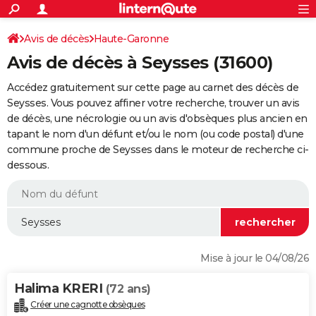
ACTUALITÉS
Connexion
S'inscrire
Avis de décès
Haute-Garonne
Rechercher
Société
Education
Villes
Politique
Faits Divers
Monde
+
SPORT
Avis de décès à Seysses (31600)
Football
Cyclisme
Forum
Coupe du monde 2026
Tennis
Rugby
CULTURE
Accédez gratuitement sur cette page au carnet des décès de
TNT
Cinéma
Musique
Programme TV
Streaming
Sorties cinéma
+
Seysses. Vous pouvez affiner votre recherche, trouver un avis
FINANCE
de décès, une nécrologie ou un avis d'obsèques plus ancien en
Impôts
Immobilier
Banque
Crédit
Retraite
Epargne
Risques naturels par ville
Assurance
AUTO
tapant le nom d'un défunt et/ou le nom (ou code postal) d'une
commune proche de Seysses dans le moteur de recherche ci-
Réserver un essai
Berlines
Forum auto
Essais
Citadines
SUV
+
HIGH-TECH
dessous.
Meilleur smartphone
Ordinateurs
Guide high-tech
Mobiles
Internet
Jeux vidéo
+
BRICOLAGE
Aménagement intérieur
Cuisine
Jardinage
+
Forum
Extérieur
Salle de bains
Rangement
WEEK-END
Escapades
Expositions
Week-end nature
Guides de France
Patrimoine
Musées
+
LIFESTYLE
Mise à jour le 04/08/26
Bien-être
Mode
+
Art de vivre
Loisirs
Modes de vie
SANTE
Halima KRERI
(72 ans)
Guide de la santé
Médicaments
+
Alimentation
Maladies
Sommeil
VOYAGE
Créer une cagnotte obsèques