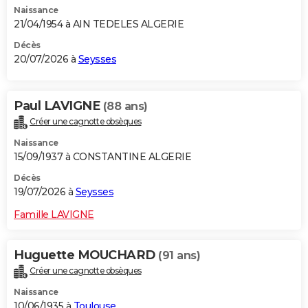
Naissance
City break
Voyage de noces
Climat
Destinations
Voyage nature
Forum
+
PHOTO
21/04/1954 à AIN TEDELES ALGERIE
GUIDES D'ACHAT
Décès
20/07/2026 à
Seysses
BONS PLANS
CARTE DE VOEUX
Paul LAVIGNE
(88 ans)
Créer une cagnotte obsèques
Carte Bonne année
Carte Pâques
Carte de Noël
Carte Saint-Valentin
Carte d'anniversaire
DICTIONNAIRE
Naissance
Biographies
Expressions
Dictionnaire
Citations
Proverbes
15/09/1937 à CONSTANTINE ALGERIE
PROGRAMME TV
Décès
COPAINS D'AVANT
19/07/2026 à
Seysses
Se connecter
Collèges
Universités
Service militaire
S'inscrire
Lycées
Primaires
Entreprises
Avis de recherche
AVIS DE DÉCÈS
Famille LAVIGNE
FORUM
Huguette MOUCHARD
(91 ans)
Lifestyle
Sport
Television
Cinema
Bricolage
Culture
Auto
Voyage
Créer une cagnotte obsèques
Naissance
10/06/1935 à
Toulouse