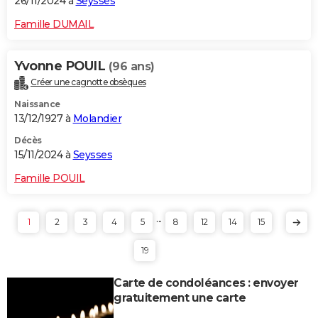
26/11/2024 à
Seysses
Famille DUMAIL
Yvonne POUIL
(96 ans)
Créer une cagnotte obsèques
Naissance
13/12/1927 à
Molandier
Décès
15/11/2024 à
Seysses
Famille POUIL
...
1
2
3
4
5
8
12
14
15
19
Carte de condoléances : envoyer
gratuitement une carte