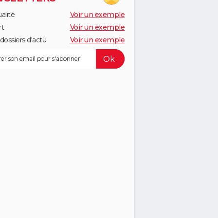
alité
Voir un exemple
rt
Voir un exemple
dossiers d'actu
Voir un exemple