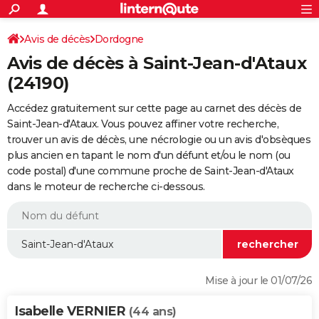
ACTUALITÉS
Connexion
S'inscrire
Avis de décès
Dordogne
Rechercher
Société
Education
Villes
Politique
Faits Divers
Monde
+
SPORT
Avis de décès à Saint-Jean-d'Ataux
Football
Cyclisme
Forum
Coupe du monde 2026
Tennis
Rugby
CULTURE
(24190)
TNT
Cinéma
Musique
Programme TV
Streaming
Sorties cinéma
+
FINANCE
Accédez gratuitement sur cette page au carnet des décès de
Saint-Jean-d'Ataux. Vous pouvez affiner votre recherche,
Impôts
Immobilier
Banque
Crédit
Retraite
Epargne
Risques naturels par ville
Assurance
AUTO
trouver un avis de décès, une nécrologie ou un avis d'obsèques
plus ancien en tapant le nom d'un défunt et/ou le nom (ou
Réserver un essai
Berlines
Forum auto
Essais
Citadines
SUV
+
HIGH-TECH
code postal) d'une commune proche de Saint-Jean-d'Ataux
dans le moteur de recherche ci-dessous.
Meilleur smartphone
Ordinateurs
Guide high-tech
Mobiles
Internet
Jeux vidéo
+
BRICOLAGE
Aménagement intérieur
Cuisine
Jardinage
+
Forum
Extérieur
Salle de bains
Rangement
WEEK-END
Escapades
Expositions
Week-end nature
Guides de France
Patrimoine
Musées
+
LIFESTYLE
Bien-être
Mode
+
Art de vivre
Loisirs
Modes de vie
SANTE
Mise à jour le 01/07/26
Guide de la santé
Médicaments
+
Alimentation
Maladies
Sommeil
VOYAGE
Isabelle VERNIER
(44 ans)