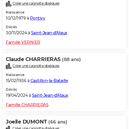
Créer une cagnotte obsèques
City break
Voyage de noces
Climat
Destinations
Voyage nature
Forum
+
PHOTO
Naissance
10/12/1979 à
Pontivy
GUIDES D'ACHAT
Décès
BONS PLANS
30/11/2024 à
Saint-Jean-d'Ataux
CARTE DE VOEUX
Famille VERNIER
Carte Bonne année
Carte Pâques
Carte de Noël
Carte Saint-Valentin
Carte d'anniversaire
DICTIONNAIRE
Claude CHARRIERAS
(88 ans)
Biographies
Expressions
Dictionnaire
Citations
Proverbes
PROGRAMME TV
Créer une cagnotte obsèques
Naissance
COPAINS D'AVANT
15/02/1936 à
Castillon-la-Bataille
Se connecter
Collèges
Universités
Service militaire
S'inscrire
Lycées
Primaires
Entreprises
Avis de recherche
AVIS DE DÉCÈS
Décès
19/04/2024 à
Saint-Jean-d'Ataux
FORUM
Famille CHARRIERAS
Lifestyle
Sport
Television
Cinema
Bricolage
Culture
Auto
Voyage
Joelle DUMONT
(66 ans)
Créer une cagnotte obsèques