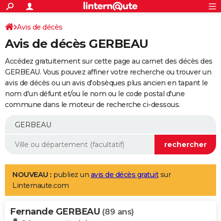
ACTUALITÉS
Connexion
S'inscrire
Avis de décès
Rechercher
Société
Education
Villes
Politique
Faits Divers
Monde
+
SPORT
Avis de décès GERBEAU
Football
Cyclisme
Forum
Coupe du monde 2026
Tennis
Rugby
CULTURE
Accédez gratuitement sur cette page au carnet des décès des
TNT
Cinéma
Musique
Programme TV
Streaming
Sorties cinéma
+
GERBEAU. Vous pouvez affiner votre recherche ou trouver un
FINANCE
avis de décès ou un avis d'obsèques plus ancien en tapant le
Impôts
Immobilier
Banque
Crédit
Retraite
Epargne
Risques naturels par ville
Assurance
AUTO
nom d'un défunt et/ou le nom ou le code postal d'une
commune dans le moteur de recherche ci-dessous.
Réserver un essai
Berlines
Forum auto
Essais
Citadines
SUV
+
HIGH-TECH
Meilleur smartphone
Ordinateurs
Guide high-tech
Mobiles
Internet
Jeux vidéo
+
BRICOLAGE
Aménagement intérieur
Cuisine
Jardinage
+
Forum
Extérieur
Salle de bains
Rangement
WEEK-END
Escapades
Expositions
Week-end nature
Guides de France
Patrimoine
Musées
+
LIFESTYLE
NOUVEAU :
publiez un
avis de décès gratuit
sur
Linternaute.com
Bien-être
Mode
+
Art de vivre
Loisirs
Modes de vie
SANTE
Fernande GERBEAU
Guide de la santé
Médicaments
+
Alimentation
Maladies
Sommeil
(89 ans)
VOYAGE