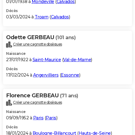
01/01/1938 à
Mondeville
(
Calvados
)
Décès
03/03/2024 à
Troarn
(
Calvados
)
Odette GERBEAU
(101 ans)
Créer une cagnotte obsèques
Naissance
27/07/1922 à
Saint-Maurice
(
Val-de-Marne
)
Décès
17/02/2024 à
Angervilliers
(
Essonne
)
Florence GERBEAU
(71 ans)
Créer une cagnotte obsèques
Naissance
09/09/1952 à
Paris
(
Paris
)
Décès
18/01/2024 à
Boulogne-Billancourt
(
Hauts-de-Seine
)