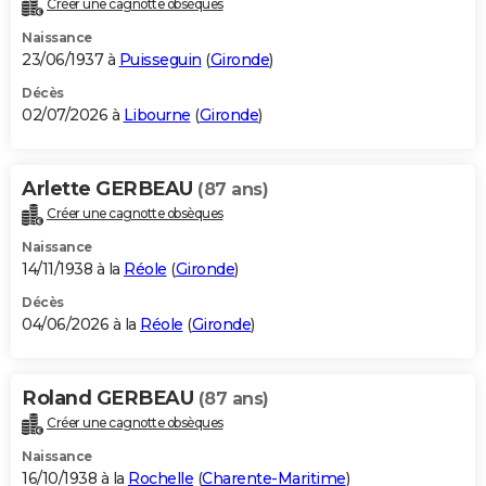
Créer une cagnotte obsèques
City break
Voyage de noces
Climat
Destinations
Voyage nature
Forum
+
PHOTO
Naissance
23/06/1937 à
Puisseguin
(
Gironde
)
GUIDES D'ACHAT
Décès
02/07/2026 à
Libourne
(
Gironde
)
BONS PLANS
CARTE DE VOEUX
Arlette GERBEAU
(87 ans)
Carte Bonne année
Carte Pâques
Carte de Noël
Carte Saint-Valentin
Carte d'anniversaire
DICTIONNAIRE
Créer une cagnotte obsèques
Biographies
Expressions
Dictionnaire
Citations
Proverbes
PROGRAMME TV
Naissance
14/11/1938 à la
Réole
(
Gironde
)
COPAINS D'AVANT
Décès
04/06/2026 à la
Réole
(
Gironde
)
Se connecter
Collèges
Universités
Service militaire
S'inscrire
Lycées
Primaires
Entreprises
Avis de recherche
AVIS DE DÉCÈS
FORUM
Roland GERBEAU
(87 ans)
Lifestyle
Sport
Television
Cinema
Bricolage
Culture
Auto
Voyage
Créer une cagnotte obsèques
Naissance
16/10/1938 à la
Rochelle
(
Charente-Maritime
)