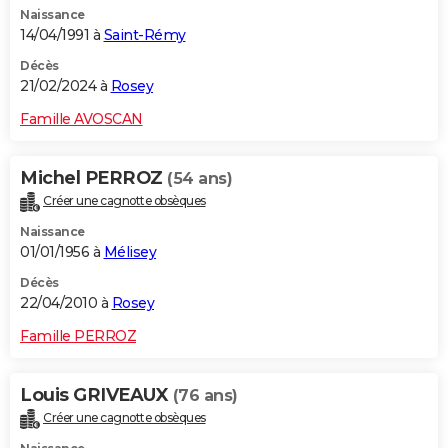
Naissance
City break
Voyage de noces
Climat
Destinations
Voyage nature
Forum
+
PHOTO
14/04/1991 à
Saint-Rémy
GUIDES D'ACHAT
Décès
21/02/2024 à
Rosey
BONS PLANS
Famille AVOSCAN
CARTE DE VOEUX
Michel PERROZ
(54 ans)
Carte Bonne année
Carte Pâques
Carte de Noël
Carte Saint-Valentin
Carte d'anniversaire
DICTIONNAIRE
Créer une cagnotte obsèques
Biographies
Expressions
Dictionnaire
Citations
Proverbes
PROGRAMME TV
Naissance
01/01/1956 à
Mélisey
COPAINS D'AVANT
Décès
22/04/2010 à
Rosey
Se connecter
Collèges
Universités
Service militaire
S'inscrire
Lycées
Primaires
Entreprises
Avis de recherche
AVIS DE DÉCÈS
Famille PERROZ
FORUM
Lifestyle
Sport
Television
Cinema
Bricolage
Culture
Auto
Voyage
Louis GRIVEAUX
(76 ans)
Créer une cagnotte obsèques