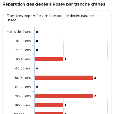
Répartition des décès à Rosey par tranche d'âges
Données exprimées en nombre de décès (source :
Insee)
Moins de 10 ans
0
10-20 ans
0
20-30 ans
0
30-40 ans
1
40-50 ans
0
50-60 ans
2
60-70 ans
0
70-80 ans
2
80-90 ans
1