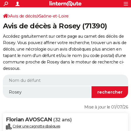
ACTUALITÉS
Connexion
S'inscrire
Avis de décès
Saône-et-Loire
Rechercher
Société
Education
Villes
Politique
Faits Divers
Monde
+
SPORT
Avis de décès à Rosey (71390)
Football
Cyclisme
Forum
Coupe du monde 2026
Tennis
Rugby
CULTURE
Accédez gratuitement sur cette page au carnet des décès de
TNT
Cinéma
Musique
Programme TV
Streaming
Sorties cinéma
+
Rosey. Vous pouvez affiner votre recherche, trouver un avis de
FINANCE
décès, une nécrologie ou un avis d'obsèques plus ancien en
Impôts
Immobilier
Banque
Crédit
Retraite
Epargne
Risques naturels par ville
Assurance
AUTO
tapant le nom d'un défunt et/ou le nom (ou code postal) d'une
commune proche de Rosey dans le moteur de recherche ci-
Réserver un essai
Berlines
Forum auto
Essais
Citadines
SUV
+
HIGH-TECH
dessous.
Meilleur smartphone
Ordinateurs
Guide high-tech
Mobiles
Internet
Jeux vidéo
+
BRICOLAGE
Aménagement intérieur
Cuisine
Jardinage
+
Forum
Extérieur
Salle de bains
Rangement
WEEK-END
Escapades
Expositions
Week-end nature
Guides de France
Patrimoine
Musées
+
LIFESTYLE
Mise à jour le 01/07/26
Bien-être
Mode
+
Art de vivre
Loisirs
Modes de vie
SANTE
Florian AVOSCAN
(32 ans)
Guide de la santé
Médicaments
+
Alimentation
Maladies
Sommeil
VOYAGE
Créer une cagnotte obsèques