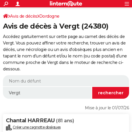
ACTUALITÉS
Connexion
S'inscrire
Avis de décès
Dordogne
Rechercher
Société
Education
Villes
Politique
Faits Divers
Monde
+
SPORT
Avis de décès à Vergt (24380)
Football
Cyclisme
Forum
Coupe du monde 2026
Tennis
Rugby
CULTURE
Accédez gratuitement sur cette page au carnet des décès de
TNT
Cinéma
Musique
Programme TV
Streaming
Sorties cinéma
+
Vergt. Vous pouvez affiner votre recherche, trouver un avis de
FINANCE
décès, une nécrologie ou un avis d'obsèques plus ancien en
Impôts
Immobilier
Banque
Crédit
Retraite
Epargne
Risques naturels par ville
Assurance
AUTO
tapant le nom d'un défunt et/ou le nom (ou code postal) d'une
commune proche de Vergt dans le moteur de recherche ci-
Réserver un essai
Berlines
Forum auto
Essais
Citadines
SUV
+
HIGH-TECH
dessous.
Meilleur smartphone
Ordinateurs
Guide high-tech
Mobiles
Internet
Jeux vidéo
+
BRICOLAGE
Aménagement intérieur
Cuisine
Jardinage
+
Forum
Extérieur
Salle de bains
Rangement
WEEK-END
Escapades
Expositions
Week-end nature
Guides de France
Patrimoine
Musées
+
LIFESTYLE
Mise à jour le 01/07/26
Bien-être
Mode
+
Art de vivre
Loisirs
Modes de vie
SANTE
Chantal HARREAU
(81 ans)
Guide de la santé
Médicaments
+
Alimentation
Maladies
Sommeil
VOYAGE
Créer une cagnotte obsèques