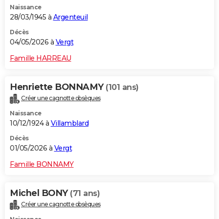
Naissance
City break
Voyage de noces
Climat
Destinations
Voyage nature
Forum
+
PHOTO
28/03/1945 à
Argenteuil
GUIDES D'ACHAT
Décès
04/05/2026 à
Vergt
BONS PLANS
Famille HARREAU
CARTE DE VOEUX
Henriette BONNAMY
(101 ans)
Carte Bonne année
Carte Pâques
Carte de Noël
Carte Saint-Valentin
Carte d'anniversaire
DICTIONNAIRE
Créer une cagnotte obsèques
Biographies
Expressions
Dictionnaire
Citations
Proverbes
PROGRAMME TV
Naissance
10/12/1924 à
Villamblard
COPAINS D'AVANT
Décès
01/05/2026 à
Vergt
Se connecter
Collèges
Universités
Service militaire
S'inscrire
Lycées
Primaires
Entreprises
Avis de recherche
AVIS DE DÉCÈS
Famille BONNAMY
FORUM
Lifestyle
Sport
Television
Cinema
Bricolage
Culture
Auto
Voyage
Michel BONY
(71 ans)
Créer une cagnotte obsèques