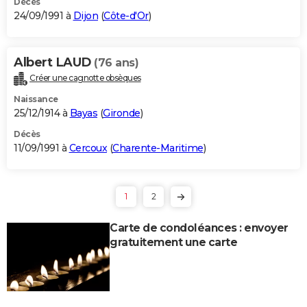
Décès
24/09/1991 à
Dijon
(
Côte-d'Or
)
Albert LAUD
(76 ans)
Créer une cagnotte obsèques
Naissance
25/12/1914 à
Bayas
(
Gironde
)
Décès
11/09/1991 à
Cercoux
(
Charente-Maritime
)
1
2
Carte de condoléances : envoyer
gratuitement une carte