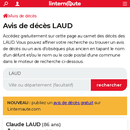
ACTUALITÉS
Connexion
S'inscrire
Avis de décès
Rechercher
Société
Education
Villes
Politique
Faits Divers
Monde
+
SPORT
Avis de décès LAUD
Football
Cyclisme
Forum
Coupe du monde 2026
Tennis
Rugby
CULTURE
Accédez gratuitement sur cette page au carnet des décès des
TNT
Cinéma
Musique
Programme TV
Streaming
Sorties cinéma
+
LAUD. Vous pouvez affiner votre recherche ou trouver un avis
FINANCE
de décès ou un avis d'obsèques plus ancien en tapant le nom
Impôts
Immobilier
Banque
Crédit
Retraite
Epargne
Risques naturels par ville
Assurance
AUTO
d'un défunt et/ou le nom ou le code postal d'une commune
dans le moteur de recherche ci-dessous.
Réserver un essai
Berlines
Forum auto
Essais
Citadines
SUV
+
HIGH-TECH
Meilleur smartphone
Ordinateurs
Guide high-tech
Mobiles
Internet
Jeux vidéo
+
BRICOLAGE
Aménagement intérieur
Cuisine
Jardinage
+
Forum
Extérieur
Salle de bains
Rangement
WEEK-END
Escapades
Expositions
Week-end nature
Guides de France
Patrimoine
Musées
+
LIFESTYLE
NOUVEAU :
publiez un
avis de décès gratuit
sur
Linternaute.com
Bien-être
Mode
+
Art de vivre
Loisirs
Modes de vie
SANTE
Claude LAUD
Guide de la santé
Médicaments
+
Alimentation
Maladies
Sommeil
(86 ans)
VOYAGE