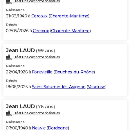
Créer une cagnotte obsèques
City break
Voyage de noces
Climat
Destinations
Voyage nature
Forum
+
PHOTO
Naissance
31/03/1940 à
Cercoux
(
Charente-Maritime
)
GUIDES D'ACHAT
Décès
07/05/2026 à
Cercoux
(
Charente-Maritime
)
BONS PLANS
CARTE DE VOEUX
Jean LAUD
(99 ans)
Carte Bonne année
Carte Pâques
Carte de Noël
Carte Saint-Valentin
Carte d'anniversaire
DICTIONNAIRE
Créer une cagnotte obsèques
Biographies
Expressions
Dictionnaire
Citations
Proverbes
PROGRAMME TV
Naissance
22/04/1926 à
Fontvieille
(
Bouches-du-Rhône
)
COPAINS D'AVANT
Décès
18/06/2025 à
Saint-Saturnin-lès-Avignon
(
Vaucluse
)
Se connecter
Collèges
Universités
Service militaire
S'inscrire
Lycées
Primaires
Entreprises
Avis de recherche
AVIS DE DÉCÈS
FORUM
Jean LAUD
(76 ans)
Lifestyle
Sport
Television
Cinema
Bricolage
Culture
Auto
Voyage
Créer une cagnotte obsèques
Naissance
07/06/1948 à
Neuvic
(
Dordogne
)