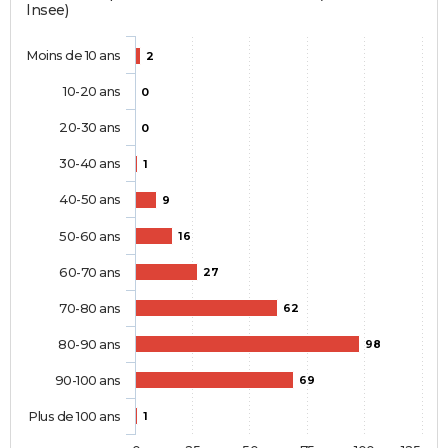
Insee)
Moins de 10 ans
2
10-20 ans
0
20-30 ans
0
30-40 ans
1
40-50 ans
9
50-60 ans
16
60-70 ans
27
70-80 ans
62
80-90 ans
98
90-100 ans
69
Plus de 100 ans
1