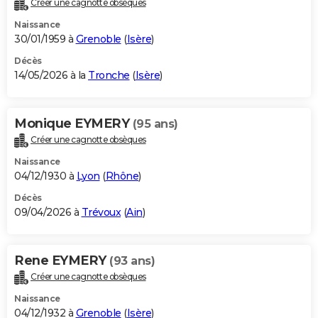
Créer une cagnotte obsèques
City break
Voyage de noces
Climat
Destinations
Voyage nature
Forum
+
PHOTO
Naissance
30/01/1959 à
Grenoble
(
Isère
)
GUIDES D'ACHAT
Décès
14/05/2026 à la
Tronche
(
Isère
)
BONS PLANS
CARTE DE VOEUX
Monique EYMERY
(95 ans)
Carte Bonne année
Carte Pâques
Carte de Noël
Carte Saint-Valentin
Carte d'anniversaire
DICTIONNAIRE
Créer une cagnotte obsèques
Biographies
Expressions
Dictionnaire
Citations
Proverbes
PROGRAMME TV
Naissance
04/12/1930 à
Lyon
(
Rhône
)
COPAINS D'AVANT
Décès
09/04/2026 à
Trévoux
(
Ain
)
Se connecter
Collèges
Universités
Service militaire
S'inscrire
Lycées
Primaires
Entreprises
Avis de recherche
AVIS DE DÉCÈS
FORUM
Rene EYMERY
(93 ans)
Lifestyle
Sport
Television
Cinema
Bricolage
Culture
Auto
Voyage
Créer une cagnotte obsèques
Naissance
04/12/1932 à
Grenoble
(
Isère
)