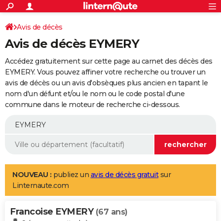
ACTUALITÉS
Connexion
S'inscrire
Avis de décès
Rechercher
Société
Education
Villes
Politique
Faits Divers
Monde
+
SPORT
Avis de décès EYMERY
Football
Cyclisme
Forum
Coupe du monde 2026
Tennis
Rugby
CULTURE
Accédez gratuitement sur cette page au carnet des décès des
TNT
Cinéma
Musique
Programme TV
Streaming
Sorties cinéma
+
EYMERY. Vous pouvez affiner votre recherche ou trouver un
FINANCE
avis de décès ou un avis d'obsèques plus ancien en tapant le
Impôts
Immobilier
Banque
Crédit
Retraite
Epargne
Risques naturels par ville
Assurance
AUTO
nom d'un défunt et/ou le nom ou le code postal d'une
commune dans le moteur de recherche ci-dessous.
Réserver un essai
Berlines
Forum auto
Essais
Citadines
SUV
+
HIGH-TECH
Meilleur smartphone
Ordinateurs
Guide high-tech
Mobiles
Internet
Jeux vidéo
+
BRICOLAGE
Aménagement intérieur
Cuisine
Jardinage
+
Forum
Extérieur
Salle de bains
Rangement
WEEK-END
Escapades
Expositions
Week-end nature
Guides de France
Patrimoine
Musées
+
LIFESTYLE
NOUVEAU :
publiez un
avis de décès gratuit
sur
Linternaute.com
Bien-être
Mode
+
Art de vivre
Loisirs
Modes de vie
SANTE
Francoise EYMERY
Guide de la santé
Médicaments
+
Alimentation
Maladies
Sommeil
(67 ans)
VOYAGE