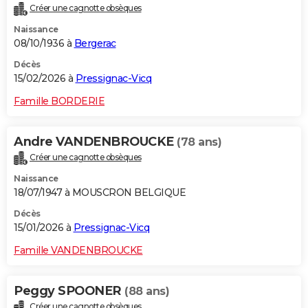
Créer une cagnotte obsèques
City break
Voyage de noces
Climat
Destinations
Voyage nature
Forum
+
PHOTO
Naissance
08/10/1936 à
Bergerac
GUIDES D'ACHAT
Décès
BONS PLANS
15/02/2026 à
Pressignac-Vicq
CARTE DE VOEUX
Famille BORDERIE
Carte Bonne année
Carte Pâques
Carte de Noël
Carte Saint-Valentin
Carte d'anniversaire
DICTIONNAIRE
Andre VANDENBROUCKE
(78 ans)
Biographies
Expressions
Dictionnaire
Citations
Proverbes
PROGRAMME TV
Créer une cagnotte obsèques
Naissance
COPAINS D'AVANT
18/07/1947 à MOUSCRON BELGIQUE
Se connecter
Collèges
Universités
Service militaire
S'inscrire
Lycées
Primaires
Entreprises
Avis de recherche
AVIS DE DÉCÈS
Décès
15/01/2026 à
Pressignac-Vicq
FORUM
Famille VANDENBROUCKE
Lifestyle
Sport
Television
Cinema
Bricolage
Culture
Auto
Voyage
Peggy SPOONER
(88 ans)
Créer une cagnotte obsèques