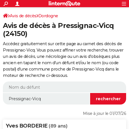
ACTUALITÉS
Connexion
S'inscrire
Avis de décès
Dordogne
Rechercher
Société
Education
Villes
Politique
Faits Divers
Monde
+
SPORT
Avis de décès à Pressignac-Vicq
Football
Cyclisme
Forum
Coupe du monde 2026
Tennis
Rugby
CULTURE
(24150)
TNT
Cinéma
Musique
Programme TV
Streaming
Sorties cinéma
+
FINANCE
Accédez gratuitement sur cette page au carnet des décès de
Pressignac-Vicq. Vous pouvez affiner votre recherche, trouver
Impôts
Immobilier
Banque
Crédit
Retraite
Epargne
Risques naturels par ville
Assurance
AUTO
un avis de décès, une nécrologie ou un avis d'obsèques plus
ancien en tapant le nom d'un défunt et/ou le nom (ou code
Réserver un essai
Berlines
Forum auto
Essais
Citadines
SUV
+
HIGH-TECH
postal) d'une commune proche de Pressignac-Vicq dans le
moteur de recherche ci-dessous.
Meilleur smartphone
Ordinateurs
Guide high-tech
Mobiles
Internet
Jeux vidéo
+
BRICOLAGE
Aménagement intérieur
Cuisine
Jardinage
+
Forum
Extérieur
Salle de bains
Rangement
WEEK-END
Escapades
Expositions
Week-end nature
Guides de France
Patrimoine
Musées
+
LIFESTYLE
Bien-être
Mode
+
Art de vivre
Loisirs
Modes de vie
SANTE
Mise à jour le 01/07/26
Guide de la santé
Médicaments
+
Alimentation
Maladies
Sommeil
VOYAGE
Yves BORDERIE
(89 ans)