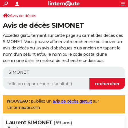
ACTUALITÉS
Connexion
S'inscrire
Avis de décès
Rechercher
Société
Education
Villes
Politique
Faits Divers
Monde
+
SPORT
Avis de décès SIMONET
Football
Cyclisme
Forum
Coupe du monde 2026
Tennis
Rugby
CULTURE
Accédez gratuitement sur cette page au carnet des décès des
TNT
Cinéma
Musique
Programme TV
Streaming
Sorties cinéma
+
SIMONET. Vous pouvez affiner votre recherche ou trouver un
FINANCE
avis de décès ou un avis d'obsèques plus ancien en tapant le
Impôts
Immobilier
Banque
Crédit
Retraite
Epargne
Risques naturels par ville
Assurance
AUTO
nom d'un défunt et/ou le nom ou le code postal d'une
commune dans le moteur de recherche ci-dessous.
Réserver un essai
Berlines
Forum auto
Essais
Citadines
SUV
+
HIGH-TECH
Meilleur smartphone
Ordinateurs
Guide high-tech
Mobiles
Internet
Jeux vidéo
+
BRICOLAGE
Aménagement intérieur
Cuisine
Jardinage
+
Forum
Extérieur
Salle de bains
Rangement
WEEK-END
Escapades
Expositions
Week-end nature
Guides de France
Patrimoine
Musées
+
LIFESTYLE
NOUVEAU :
publiez un
avis de décès gratuit
sur
Linternaute.com
Bien-être
Mode
+
Art de vivre
Loisirs
Modes de vie
SANTE
Laurent SIMONET
Guide de la santé
Médicaments
+
Alimentation
Maladies
Sommeil
(59 ans)
VOYAGE