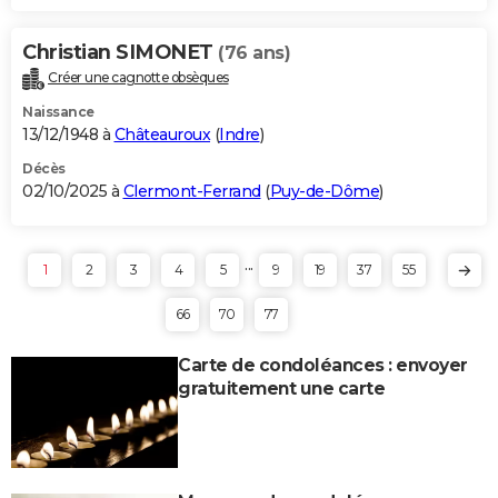
Christian SIMONET
(76 ans)
Créer une cagnotte obsèques
Naissance
13/12/1948 à
Châteauroux
(
Indre
)
Décès
02/10/2025 à
Clermont-Ferrand
(
Puy-de-Dôme
)
...
1
2
3
4
5
9
19
37
55
66
70
77
Carte de condoléances : envoyer
gratuitement une carte