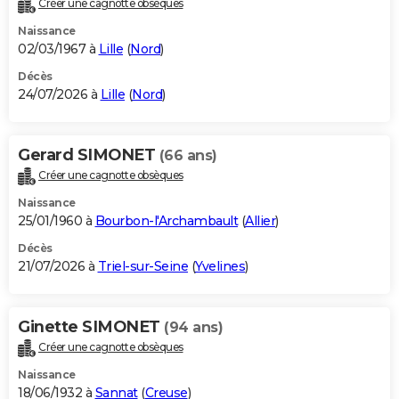
Créer une cagnotte obsèques
City break
Voyage de noces
Climat
Destinations
Voyage nature
Forum
+
PHOTO
Naissance
02/03/1967 à
Lille
(
Nord
)
GUIDES D'ACHAT
Décès
24/07/2026 à
Lille
(
Nord
)
BONS PLANS
CARTE DE VOEUX
Gerard SIMONET
(66 ans)
Carte Bonne année
Carte Pâques
Carte de Noël
Carte Saint-Valentin
Carte d'anniversaire
DICTIONNAIRE
Créer une cagnotte obsèques
Biographies
Expressions
Dictionnaire
Citations
Proverbes
PROGRAMME TV
Naissance
25/01/1960 à
Bourbon-l'Archambault
(
Allier
)
COPAINS D'AVANT
Décès
21/07/2026 à
Triel-sur-Seine
(
Yvelines
)
Se connecter
Collèges
Universités
Service militaire
S'inscrire
Lycées
Primaires
Entreprises
Avis de recherche
AVIS DE DÉCÈS
FORUM
Ginette SIMONET
(94 ans)
Lifestyle
Sport
Television
Cinema
Bricolage
Culture
Auto
Voyage
Créer une cagnotte obsèques
Naissance
18/06/1932 à
Sannat
(
Creuse
)