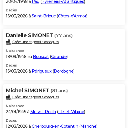
20/04/1948 à
Pau
(
Pyrénées-Atlantiques
)
Décès
13/03/2026 à
Saint-Brieuc
(
Côtes-d'Armor
)
Danielle SIMONET
(77 ans)
Créer une cagnotte obsèques
Naissance
18/09/1948 au
Bouscat
(
Gironde
)
Décès
13/03/2026 à
Périgueux
(
Dordogne
)
Michel SIMONET
(81 ans)
Créer une cagnotte obsèques
Naissance
24/01/1945 à
Mesnil-Roc'h
(
Ille-et-Vilaine
)
Décès
12/03/2026 à
Cherbourg-en-Cotentin
(
Manche
)