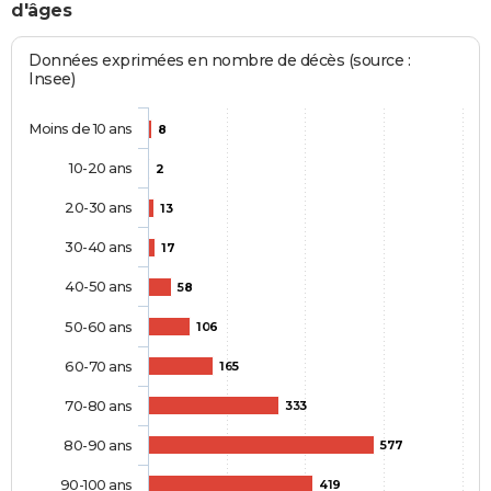
d'âges
Données exprimées en nombre de décès (source :
Insee)
Moins de 10 ans
8
10-20 ans
2
20-30 ans
13
30-40 ans
17
40-50 ans
58
50-60 ans
106
60-70 ans
165
70-80 ans
333
80-90 ans
577
90-100 ans
419