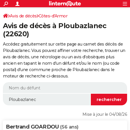
ACTUALITÉS
Connexion
S'inscrire
Avis de décès
Côtes-d'Armor
Rechercher
Société
Education
Villes
Politique
Faits Divers
Monde
+
SPORT
Avis de décès à Ploubazlanec
Football
Cyclisme
Forum
Coupe du monde 2026
Tennis
Rugby
CULTURE
(22620)
TNT
Cinéma
Musique
Programme TV
Streaming
Sorties cinéma
+
FINANCE
Accédez gratuitement sur cette page au carnet des décès de
Ploubazlanec. Vous pouvez affiner votre recherche, trouver un
Impôts
Immobilier
Banque
Crédit
Retraite
Epargne
Risques naturels par ville
Assurance
AUTO
avis de décès, une nécrologie ou un avis d'obsèques plus
ancien en tapant le nom d'un défunt et/ou le nom (ou code
Réserver un essai
Berlines
Forum auto
Essais
Citadines
SUV
+
HIGH-TECH
postal) d'une commune proche de Ploubazlanec dans le
moteur de recherche ci-dessous.
Meilleur smartphone
Ordinateurs
Guide high-tech
Mobiles
Internet
Jeux vidéo
+
BRICOLAGE
Aménagement intérieur
Cuisine
Jardinage
+
Forum
Extérieur
Salle de bains
Rangement
WEEK-END
Escapades
Expositions
Week-end nature
Guides de France
Patrimoine
Musées
+
LIFESTYLE
Bien-être
Mode
+
Art de vivre
Loisirs
Modes de vie
SANTE
Mise à jour le 04/08/26
Guide de la santé
Médicaments
+
Alimentation
Maladies
Sommeil
VOYAGE
Bertrand GOARDOU
(56 ans)