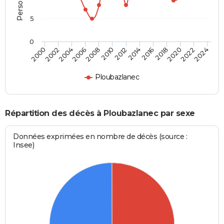
5
0
2000
2006
2012
2018
2024
2004
2010
2016
2022
2002
2008
2014
2020
Ploubazlanec
Répartition des décès à Ploubazlanec par sexe
Données exprimées en nombre de décès (source :
Insee)