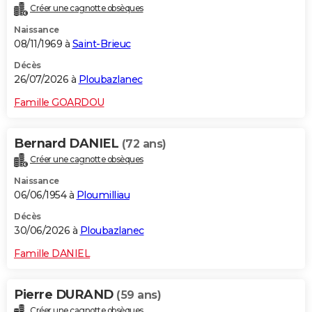
Créer une cagnotte obsèques
City break
Voyage de noces
Climat
Destinations
Voyage nature
Forum
+
PHOTO
Naissance
08/11/1969 à
Saint-Brieuc
GUIDES D'ACHAT
Décès
BONS PLANS
26/07/2026 à
Ploubazlanec
CARTE DE VOEUX
Famille GOARDOU
Carte Bonne année
Carte Pâques
Carte de Noël
Carte Saint-Valentin
Carte d'anniversaire
DICTIONNAIRE
Bernard DANIEL
(72 ans)
Biographies
Expressions
Dictionnaire
Citations
Proverbes
PROGRAMME TV
Créer une cagnotte obsèques
Naissance
COPAINS D'AVANT
06/06/1954 à
Ploumilliau
Se connecter
Collèges
Universités
Service militaire
S'inscrire
Lycées
Primaires
Entreprises
Avis de recherche
AVIS DE DÉCÈS
Décès
30/06/2026 à
Ploubazlanec
FORUM
Famille DANIEL
Lifestyle
Sport
Television
Cinema
Bricolage
Culture
Auto
Voyage
Pierre DURAND
(59 ans)
Créer une cagnotte obsèques