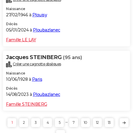
Naissance
27/02/1946 à
Plouisy
Décès
05/01/2024 à
Ploubazlanec
Famille LE LAY
Jacques STEINBERG
(95 ans)
Créer une cagnotte obsèques
Naissance
10/06/1928 à
Paris
Décès
14/08/2023 à
Ploubazlanec
Famille STEINBERG
...
1
2
3
4
5
7
10
12
13