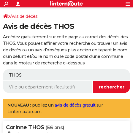
ACTUALITÉS
Connexion
S'inscrire
Avis de décès
Rechercher
Société
Education
Villes
Politique
Faits Divers
Monde
+
SPORT
Avis de décès THOS
Football
Cyclisme
Forum
Coupe du monde 2026
Tennis
Rugby
CULTURE
Accédez gratuitement sur cette page au carnet des décès des
TNT
Cinéma
Musique
Programme TV
Streaming
Sorties cinéma
+
THOS. Vous pouvez affiner votre recherche ou trouver un avis
FINANCE
de décès ou un avis d'obsèques plus ancien en tapant le nom
Impôts
Immobilier
Banque
Crédit
Retraite
Epargne
Risques naturels par ville
Assurance
AUTO
d'un défunt et/ou le nom ou le code postal d'une commune
dans le moteur de recherche ci-dessous.
Réserver un essai
Berlines
Forum auto
Essais
Citadines
SUV
+
HIGH-TECH
Meilleur smartphone
Ordinateurs
Guide high-tech
Mobiles
Internet
Jeux vidéo
+
BRICOLAGE
Aménagement intérieur
Cuisine
Jardinage
+
Forum
Extérieur
Salle de bains
Rangement
WEEK-END
Escapades
Expositions
Week-end nature
Guides de France
Patrimoine
Musées
+
LIFESTYLE
NOUVEAU :
publiez un
avis de décès gratuit
sur
Linternaute.com
Bien-être
Mode
+
Art de vivre
Loisirs
Modes de vie
SANTE
Corinne THOS
Guide de la santé
Médicaments
+
Alimentation
Maladies
Sommeil
(56 ans)
VOYAGE