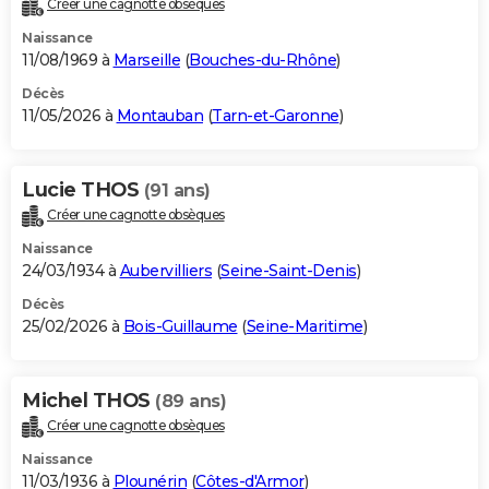
Créer une cagnotte obsèques
City break
Voyage de noces
Climat
Destinations
Voyage nature
Forum
+
PHOTO
Naissance
11/08/1969 à
Marseille
(
Bouches-du-Rhône
)
GUIDES D'ACHAT
Décès
11/05/2026 à
Montauban
(
Tarn-et-Garonne
)
BONS PLANS
CARTE DE VOEUX
Lucie THOS
(91 ans)
Carte Bonne année
Carte Pâques
Carte de Noël
Carte Saint-Valentin
Carte d'anniversaire
DICTIONNAIRE
Créer une cagnotte obsèques
Biographies
Expressions
Dictionnaire
Citations
Proverbes
PROGRAMME TV
Naissance
24/03/1934 à
Aubervilliers
(
Seine-Saint-Denis
)
COPAINS D'AVANT
Décès
25/02/2026 à
Bois-Guillaume
(
Seine-Maritime
)
Se connecter
Collèges
Universités
Service militaire
S'inscrire
Lycées
Primaires
Entreprises
Avis de recherche
AVIS DE DÉCÈS
FORUM
Michel THOS
(89 ans)
Lifestyle
Sport
Television
Cinema
Bricolage
Culture
Auto
Voyage
Créer une cagnotte obsèques
Naissance
11/03/1936 à
Plounérin
(
Côtes-d'Armor
)