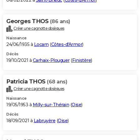
06/02/2022 à
Saint-Brieuc
(
Côtes-d'Armor
)
Georges THOS
(86 ans)
Créer une cagnotte obsèques
Naissance
24/06/1935 à
Locarn
(
Côtes-d'Armor
)
Décès
19/10/2021 à
Carhaix-Plouguer
(
Finistère
)
Patricia THOS
(68 ans)
Créer une cagnotte obsèques
Naissance
19/05/1953 à
Milly-sur-Thérain
(
Oise
)
Décès
18/09/2021 à
Labruyère
(
Oise
)