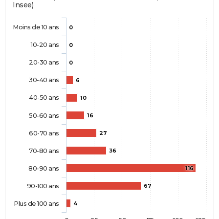
Insee)
Moins de 10 ans
0
10-20 ans
0
20-30 ans
0
30-40 ans
6
40-50 ans
10
50-60 ans
16
60-70 ans
27
70-80 ans
36
80-90 ans
116
90-100 ans
67
Plus de 100 ans
4