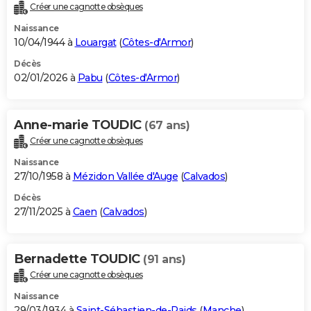
Créer une cagnotte obsèques
Naissance
10/04/1944 à
Louargat
(
Côtes-d'Armor
)
Décès
02/01/2026 à
Pabu
(
Côtes-d'Armor
)
Anne-marie TOUDIC
(67 ans)
Créer une cagnotte obsèques
Naissance
27/10/1958 à
Mézidon Vallée d'Auge
(
Calvados
)
Décès
27/11/2025 à
Caen
(
Calvados
)
Bernadette TOUDIC
(91 ans)
Créer une cagnotte obsèques
Naissance
29/03/1934 à
Saint-Sébastien-de-Raids
(
Manche
)