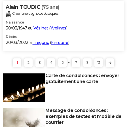
Alain TOUDIC
(75 ans)
Créer une cagnotte obsèques
Naissance
30/03/1947 au
Vésinet
(
Yvelines
)
Décès
20/03/2023 à
Trégunc
(
Finistère
)
...
1
2
3
4
5
7
9
13
Carte de condoléances : envoyer
gratuitement une carte
Message de condoléances :
exemples de textes et modèle de
courrier