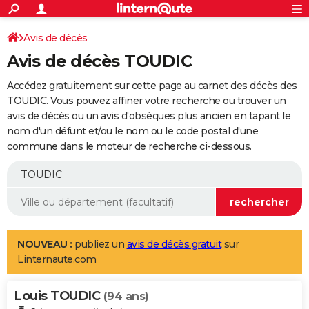
ACTUALITÉS
Connexion
S'inscrire
Avis de décès
Rechercher
Société
Education
Villes
Politique
Faits Divers
Monde
+
SPORT
Avis de décès TOUDIC
Football
Cyclisme
Forum
Coupe du monde 2026
Tennis
Rugby
CULTURE
Accédez gratuitement sur cette page au carnet des décès des
TNT
Cinéma
Musique
Programme TV
Streaming
Sorties cinéma
+
TOUDIC. Vous pouvez affiner votre recherche ou trouver un
FINANCE
avis de décès ou un avis d'obsèques plus ancien en tapant le
Impôts
Immobilier
Banque
Crédit
Retraite
Epargne
Risques naturels par ville
Assurance
AUTO
nom d'un défunt et/ou le nom ou le code postal d'une
commune dans le moteur de recherche ci-dessous.
Réserver un essai
Berlines
Forum auto
Essais
Citadines
SUV
+
HIGH-TECH
Meilleur smartphone
Ordinateurs
Guide high-tech
Mobiles
Internet
Jeux vidéo
+
BRICOLAGE
Aménagement intérieur
Cuisine
Jardinage
+
Forum
Extérieur
Salle de bains
Rangement
WEEK-END
Escapades
Expositions
Week-end nature
Guides de France
Patrimoine
Musées
+
LIFESTYLE
NOUVEAU :
publiez un
avis de décès gratuit
sur
Linternaute.com
Bien-être
Mode
+
Art de vivre
Loisirs
Modes de vie
SANTE
Louis TOUDIC
Guide de la santé
Médicaments
+
Alimentation
Maladies
Sommeil
(94 ans)
VOYAGE