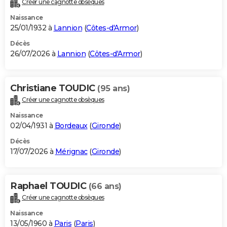
Créer une cagnotte obsèques
City break
Voyage de noces
Climat
Destinations
Voyage nature
Forum
+
PHOTO
Naissance
25/01/1932 à
Lannion
(
Côtes-d'Armor
)
GUIDES D'ACHAT
Décès
26/07/2026 à
Lannion
(
Côtes-d'Armor
)
BONS PLANS
CARTE DE VOEUX
Christiane TOUDIC
(95 ans)
Carte Bonne année
Carte Pâques
Carte de Noël
Carte Saint-Valentin
Carte d'anniversaire
DICTIONNAIRE
Créer une cagnotte obsèques
Biographies
Expressions
Dictionnaire
Citations
Proverbes
PROGRAMME TV
Naissance
02/04/1931 à
Bordeaux
(
Gironde
)
COPAINS D'AVANT
Décès
17/07/2026 à
Mérignac
(
Gironde
)
Se connecter
Collèges
Universités
Service militaire
S'inscrire
Lycées
Primaires
Entreprises
Avis de recherche
AVIS DE DÉCÈS
FORUM
Raphael TOUDIC
(66 ans)
Lifestyle
Sport
Television
Cinema
Bricolage
Culture
Auto
Voyage
Créer une cagnotte obsèques
Naissance
13/05/1960 à
Paris
(
Paris
)