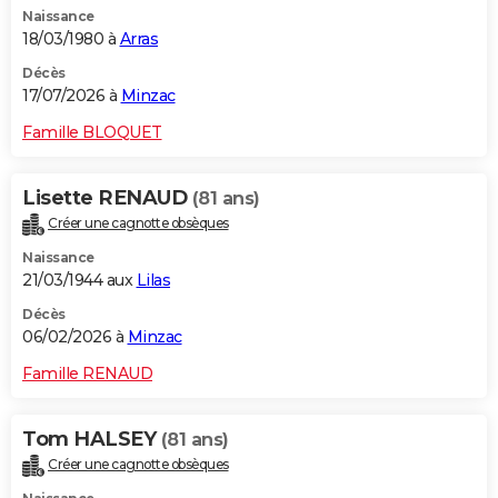
Naissance
City break
Voyage de noces
Climat
Destinations
Voyage nature
Forum
+
PHOTO
18/03/1980 à
Arras
GUIDES D'ACHAT
Décès
17/07/2026 à
Minzac
BONS PLANS
Famille BLOQUET
CARTE DE VOEUX
Lisette RENAUD
(81 ans)
Carte Bonne année
Carte Pâques
Carte de Noël
Carte Saint-Valentin
Carte d'anniversaire
DICTIONNAIRE
Créer une cagnotte obsèques
Biographies
Expressions
Dictionnaire
Citations
Proverbes
PROGRAMME TV
Naissance
21/03/1944 aux
Lilas
COPAINS D'AVANT
Décès
06/02/2026 à
Minzac
Se connecter
Collèges
Universités
Service militaire
S'inscrire
Lycées
Primaires
Entreprises
Avis de recherche
AVIS DE DÉCÈS
Famille RENAUD
FORUM
Lifestyle
Sport
Television
Cinema
Bricolage
Culture
Auto
Voyage
Tom HALSEY
(81 ans)
Créer une cagnotte obsèques