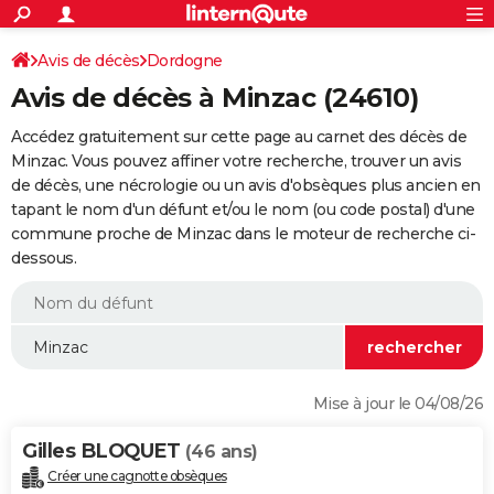
ACTUALITÉS
Connexion
S'inscrire
Avis de décès
Dordogne
Rechercher
Société
Education
Villes
Politique
Faits Divers
Monde
+
SPORT
Avis de décès à Minzac (24610)
Football
Cyclisme
Forum
Coupe du monde 2026
Tennis
Rugby
CULTURE
Accédez gratuitement sur cette page au carnet des décès de
TNT
Cinéma
Musique
Programme TV
Streaming
Sorties cinéma
+
Minzac. Vous pouvez affiner votre recherche, trouver un avis
FINANCE
de décès, une nécrologie ou un avis d'obsèques plus ancien en
Impôts
Immobilier
Banque
Crédit
Retraite
Epargne
Risques naturels par ville
Assurance
AUTO
tapant le nom d'un défunt et/ou le nom (ou code postal) d'une
commune proche de Minzac dans le moteur de recherche ci-
Réserver un essai
Berlines
Forum auto
Essais
Citadines
SUV
+
HIGH-TECH
dessous.
Meilleur smartphone
Ordinateurs
Guide high-tech
Mobiles
Internet
Jeux vidéo
+
BRICOLAGE
Aménagement intérieur
Cuisine
Jardinage
+
Forum
Extérieur
Salle de bains
Rangement
WEEK-END
Escapades
Expositions
Week-end nature
Guides de France
Patrimoine
Musées
+
LIFESTYLE
Mise à jour le 04/08/26
Bien-être
Mode
+
Art de vivre
Loisirs
Modes de vie
SANTE
Gilles BLOQUET
(46 ans)
Guide de la santé
Médicaments
+
Alimentation
Maladies
Sommeil
VOYAGE
Créer une cagnotte obsèques