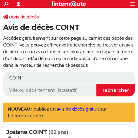
ACTUALITÉS
Connexion
S'inscrire
Avis de décès
Rechercher
Société
Education
Villes
Politique
Faits Divers
Monde
+
SPORT
Avis de décès COINT
Football
Cyclisme
Forum
Coupe du monde 2026
Tennis
Rugby
CULTURE
Accédez gratuitement sur cette page au carnet des décès des
TNT
Cinéma
Musique
Programme TV
Streaming
Sorties cinéma
+
COINT. Vous pouvez affiner votre recherche ou trouver un avis
FINANCE
de décès ou un avis d'obsèques plus ancien en tapant le nom
Impôts
Immobilier
Banque
Crédit
Retraite
Epargne
Risques naturels par ville
Assurance
AUTO
d'un défunt et/ou le nom ou le code postal d'une commune
dans le moteur de recherche ci-dessous.
Réserver un essai
Berlines
Forum auto
Essais
Citadines
SUV
+
HIGH-TECH
Meilleur smartphone
Ordinateurs
Guide high-tech
Mobiles
Internet
Jeux vidéo
+
BRICOLAGE
Aménagement intérieur
Cuisine
Jardinage
+
Forum
Extérieur
Salle de bains
Rangement
WEEK-END
Escapades
Expositions
Week-end nature
Guides de France
Patrimoine
Musées
+
LIFESTYLE
NOUVEAU :
publiez un
avis de décès gratuit
sur
Linternaute.com
Bien-être
Mode
+
Art de vivre
Loisirs
Modes de vie
SANTE
Josiane COINT
Guide de la santé
Médicaments
+
Alimentation
Maladies
Sommeil
(82 ans)
VOYAGE