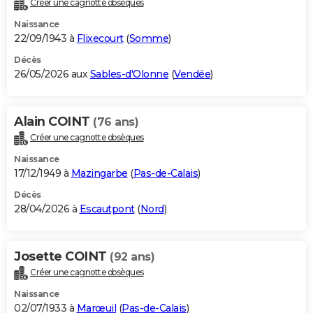
Créer une cagnotte obsèques
City break
Voyage de noces
Climat
Destinations
Voyage nature
Forum
+
PHOTO
Naissance
22/09/1943 à
Flixecourt
(
Somme
)
GUIDES D'ACHAT
Décès
26/05/2026 aux
Sables-d'Olonne
(
Vendée
)
BONS PLANS
CARTE DE VOEUX
Alain COINT
(76 ans)
Carte Bonne année
Carte Pâques
Carte de Noël
Carte Saint-Valentin
Carte d'anniversaire
DICTIONNAIRE
Créer une cagnotte obsèques
Biographies
Expressions
Dictionnaire
Citations
Proverbes
PROGRAMME TV
Naissance
17/12/1949 à
Mazingarbe
(
Pas-de-Calais
)
COPAINS D'AVANT
Décès
28/04/2026 à
Escautpont
(
Nord
)
Se connecter
Collèges
Universités
Service militaire
S'inscrire
Lycées
Primaires
Entreprises
Avis de recherche
AVIS DE DÉCÈS
FORUM
Josette COINT
(92 ans)
Lifestyle
Sport
Television
Cinema
Bricolage
Culture
Auto
Voyage
Créer une cagnotte obsèques
Naissance
02/07/1933 à
Marœuil
(
Pas-de-Calais
)