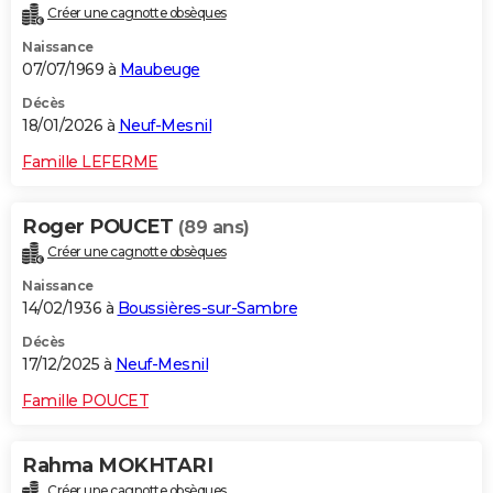
Créer une cagnotte obsèques
City break
Voyage de noces
Climat
Destinations
Voyage nature
Forum
+
PHOTO
Naissance
07/07/1969 à
Maubeuge
GUIDES D'ACHAT
Décès
BONS PLANS
18/01/2026 à
Neuf-Mesnil
CARTE DE VOEUX
Famille LEFERME
Carte Bonne année
Carte Pâques
Carte de Noël
Carte Saint-Valentin
Carte d'anniversaire
DICTIONNAIRE
Roger POUCET
(89 ans)
Biographies
Expressions
Dictionnaire
Citations
Proverbes
PROGRAMME TV
Créer une cagnotte obsèques
Naissance
COPAINS D'AVANT
14/02/1936 à
Boussières-sur-Sambre
Se connecter
Collèges
Universités
Service militaire
S'inscrire
Lycées
Primaires
Entreprises
Avis de recherche
AVIS DE DÉCÈS
Décès
17/12/2025 à
Neuf-Mesnil
FORUM
Famille POUCET
Lifestyle
Sport
Television
Cinema
Bricolage
Culture
Auto
Voyage
Rahma MOKHTARI
Créer une cagnotte obsèques