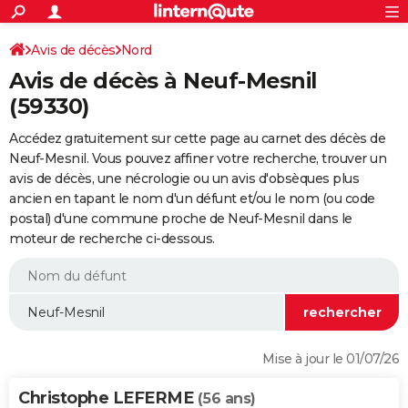
ACTUALITÉS
Connexion
S'inscrire
Avis de décès
Nord
Rechercher
Société
Education
Villes
Politique
Faits Divers
Monde
+
SPORT
Avis de décès à Neuf-Mesnil
Football
Cyclisme
Forum
Coupe du monde 2026
Tennis
Rugby
CULTURE
(59330)
TNT
Cinéma
Musique
Programme TV
Streaming
Sorties cinéma
+
FINANCE
Accédez gratuitement sur cette page au carnet des décès de
Neuf-Mesnil. Vous pouvez affiner votre recherche, trouver un
Impôts
Immobilier
Banque
Crédit
Retraite
Epargne
Risques naturels par ville
Assurance
AUTO
avis de décès, une nécrologie ou un avis d'obsèques plus
ancien en tapant le nom d'un défunt et/ou le nom (ou code
Réserver un essai
Berlines
Forum auto
Essais
Citadines
SUV
+
HIGH-TECH
postal) d'une commune proche de Neuf-Mesnil dans le
moteur de recherche ci-dessous.
Meilleur smartphone
Ordinateurs
Guide high-tech
Mobiles
Internet
Jeux vidéo
+
BRICOLAGE
Aménagement intérieur
Cuisine
Jardinage
+
Forum
Extérieur
Salle de bains
Rangement
WEEK-END
Escapades
Expositions
Week-end nature
Guides de France
Patrimoine
Musées
+
LIFESTYLE
Bien-être
Mode
+
Art de vivre
Loisirs
Modes de vie
SANTE
Mise à jour le 01/07/26
Guide de la santé
Médicaments
+
Alimentation
Maladies
Sommeil
VOYAGE
Christophe LEFERME
(56 ans)