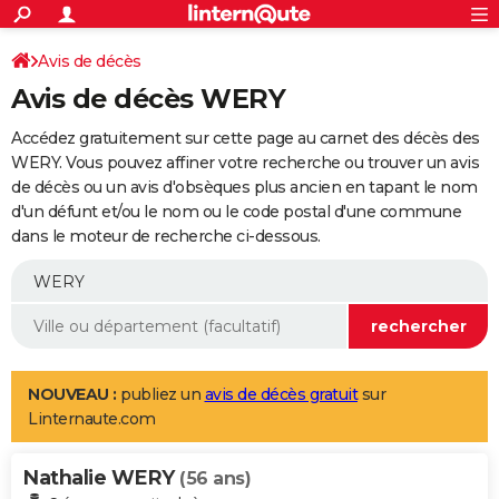
ACTUALITÉS
Connexion
S'inscrire
Avis de décès
Rechercher
Société
Education
Villes
Politique
Faits Divers
Monde
+
SPORT
Avis de décès WERY
Football
Cyclisme
Forum
Coupe du monde 2026
Tennis
Rugby
CULTURE
Accédez gratuitement sur cette page au carnet des décès des
TNT
Cinéma
Musique
Programme TV
Streaming
Sorties cinéma
+
WERY. Vous pouvez affiner votre recherche ou trouver un avis
FINANCE
de décès ou un avis d'obsèques plus ancien en tapant le nom
Impôts
Immobilier
Banque
Crédit
Retraite
Epargne
Risques naturels par ville
Assurance
AUTO
d'un défunt et/ou le nom ou le code postal d'une commune
dans le moteur de recherche ci-dessous.
Réserver un essai
Berlines
Forum auto
Essais
Citadines
SUV
+
HIGH-TECH
Meilleur smartphone
Ordinateurs
Guide high-tech
Mobiles
Internet
Jeux vidéo
+
BRICOLAGE
Aménagement intérieur
Cuisine
Jardinage
+
Forum
Extérieur
Salle de bains
Rangement
WEEK-END
Escapades
Expositions
Week-end nature
Guides de France
Patrimoine
Musées
+
LIFESTYLE
NOUVEAU :
publiez un
avis de décès gratuit
sur
Linternaute.com
Bien-être
Mode
+
Art de vivre
Loisirs
Modes de vie
SANTE
Nathalie WERY
Guide de la santé
Médicaments
+
Alimentation
Maladies
Sommeil
(56 ans)
VOYAGE