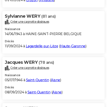
01/10/2024 à
Crozon
(
Finistère
)
Sylvianne WERY
(81 ans)
Créer une cagnotte obsèques
Naissance
14/06/1943 à HAINE-SAINT-PIERRE BELGIQUE
Décès
11/09/2024 à
Lagardelle-sur-Lèze
(
Haute-Garonne
)
Jacques WERY
(78 ans)
Créer une cagnotte obsèques
Naissance
05/07/1946 à
Saint-Quentin
(
Aisne
)
Décès
08/09/2024 à
Saint-Quentin
(
Aisne
)