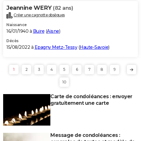
Jeannine WERY
(82 ans)
Créer une cagnotte obsèques
Naissance
16/01/1940 à
Buire
(
Aisne
)
Décès
15/08/2022 à
Epagny Metz-Tessy
(
Haute-Savoie
)
1
2
3
4
5
6
7
8
9
10
Carte de condoléances : envoyer
gratuitement une carte
Message de condoléances :