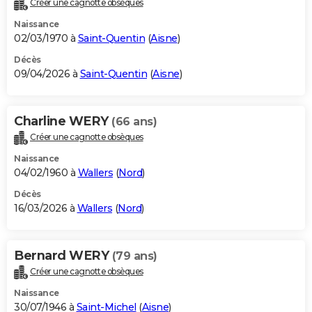
Créer une cagnotte obsèques
City break
Voyage de noces
Climat
Destinations
Voyage nature
Forum
+
PHOTO
Naissance
02/03/1970 à
Saint-Quentin
(
Aisne
)
GUIDES D'ACHAT
Décès
09/04/2026 à
Saint-Quentin
(
Aisne
)
BONS PLANS
CARTE DE VOEUX
Charline WERY
(66 ans)
Carte Bonne année
Carte Pâques
Carte de Noël
Carte Saint-Valentin
Carte d'anniversaire
DICTIONNAIRE
Créer une cagnotte obsèques
Biographies
Expressions
Dictionnaire
Citations
Proverbes
PROGRAMME TV
Naissance
04/02/1960 à
Wallers
(
Nord
)
COPAINS D'AVANT
Décès
16/03/2026 à
Wallers
(
Nord
)
Se connecter
Collèges
Universités
Service militaire
S'inscrire
Lycées
Primaires
Entreprises
Avis de recherche
AVIS DE DÉCÈS
FORUM
Bernard WERY
(79 ans)
Lifestyle
Sport
Television
Cinema
Bricolage
Culture
Auto
Voyage
Créer une cagnotte obsèques
Naissance
30/07/1946 à
Saint-Michel
(
Aisne
)