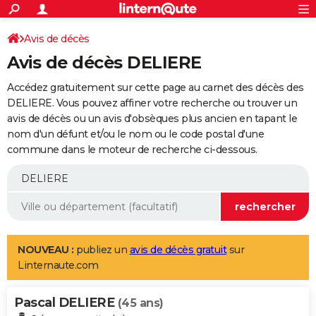
ACTUALITÉS
Connexion
S'inscrire
Avis de décès
Rechercher
Société
Education
Villes
Politique
Faits Divers
Monde
+
SPORT
Avis de décès DELIERE
Football
Cyclisme
Forum
Coupe du monde 2026
Tennis
Rugby
CULTURE
Accédez gratuitement sur cette page au carnet des décès des
TNT
Cinéma
Musique
Programme TV
Streaming
Sorties cinéma
+
DELIERE. Vous pouvez affiner votre recherche ou trouver un
FINANCE
avis de décès ou un avis d'obsèques plus ancien en tapant le
Impôts
Immobilier
Banque
Crédit
Retraite
Epargne
Risques naturels par ville
Assurance
AUTO
nom d'un défunt et/ou le nom ou le code postal d'une
commune dans le moteur de recherche ci-dessous.
Réserver un essai
Berlines
Forum auto
Essais
Citadines
SUV
+
HIGH-TECH
Meilleur smartphone
Ordinateurs
Guide high-tech
Mobiles
Internet
Jeux vidéo
+
BRICOLAGE
Aménagement intérieur
Cuisine
Jardinage
+
Forum
Extérieur
Salle de bains
Rangement
WEEK-END
Escapades
Expositions
Week-end nature
Guides de France
Patrimoine
Musées
+
LIFESTYLE
NOUVEAU :
publiez un
avis de décès gratuit
sur
Linternaute.com
Bien-être
Mode
+
Art de vivre
Loisirs
Modes de vie
SANTE
Pascal DELIERE
Guide de la santé
Médicaments
+
Alimentation
Maladies
Sommeil
(45 ans)
VOYAGE