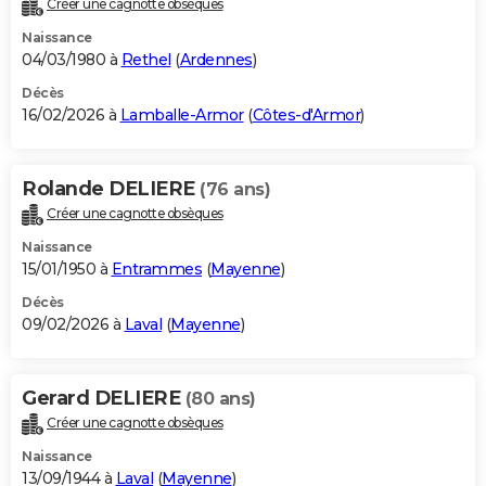
Créer une cagnotte obsèques
City break
Voyage de noces
Climat
Destinations
Voyage nature
Forum
+
PHOTO
Naissance
04/03/1980 à
Rethel
(
Ardennes
)
GUIDES D'ACHAT
Décès
16/02/2026 à
Lamballe-Armor
(
Côtes-d'Armor
)
BONS PLANS
CARTE DE VOEUX
Rolande DELIERE
(76 ans)
Carte Bonne année
Carte Pâques
Carte de Noël
Carte Saint-Valentin
Carte d'anniversaire
DICTIONNAIRE
Créer une cagnotte obsèques
Biographies
Expressions
Dictionnaire
Citations
Proverbes
PROGRAMME TV
Naissance
15/01/1950 à
Entrammes
(
Mayenne
)
COPAINS D'AVANT
Décès
09/02/2026 à
Laval
(
Mayenne
)
Se connecter
Collèges
Universités
Service militaire
S'inscrire
Lycées
Primaires
Entreprises
Avis de recherche
AVIS DE DÉCÈS
FORUM
Gerard DELIERE
(80 ans)
Lifestyle
Sport
Television
Cinema
Bricolage
Culture
Auto
Voyage
Créer une cagnotte obsèques
Naissance
13/09/1944 à
Laval
(
Mayenne
)