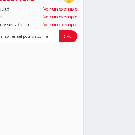
alité
Voir un exemple
rt
Voir un exemple
dossiers d'actu
Voir un exemple