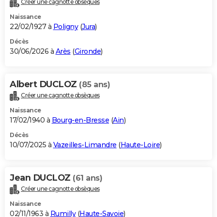
Créer une cagnotte obsèques
City break
Voyage de noces
Climat
Destinations
Voyage nature
Forum
+
PHOTO
Naissance
22/02/1927 à
Poligny
(
Jura
)
GUIDES D'ACHAT
Décès
30/06/2026 à
Arès
(
Gironde
)
BONS PLANS
CARTE DE VOEUX
Albert DUCLOZ
(85 ans)
Carte Bonne année
Carte Pâques
Carte de Noël
Carte Saint-Valentin
Carte d'anniversaire
DICTIONNAIRE
Créer une cagnotte obsèques
Biographies
Expressions
Dictionnaire
Citations
Proverbes
PROGRAMME TV
Naissance
17/02/1940 à
Bourg-en-Bresse
(
Ain
)
COPAINS D'AVANT
Décès
10/07/2025 à
Vazeilles-Limandre
(
Haute-Loire
)
Se connecter
Collèges
Universités
Service militaire
S'inscrire
Lycées
Primaires
Entreprises
Avis de recherche
AVIS DE DÉCÈS
FORUM
Jean DUCLOZ
(61 ans)
Lifestyle
Sport
Television
Cinema
Bricolage
Culture
Auto
Voyage
Créer une cagnotte obsèques
Naissance
02/11/1963 à
Rumilly
(
Haute-Savoie
)