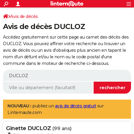
ACTUALITÉS
Connexion
S'inscrire
Avis de décès
Rechercher
Société
Education
Villes
Politique
Faits Divers
Monde
+
SPORT
Avis de décès DUCLOZ
Football
Cyclisme
Forum
Coupe du monde 2026
Tennis
Rugby
CULTURE
Accédez gratuitement sur cette page au carnet des décès des
TNT
Cinéma
Musique
Programme TV
Streaming
Sorties cinéma
+
DUCLOZ. Vous pouvez affiner votre recherche ou trouver un
FINANCE
avis de décès ou un avis d'obsèques plus ancien en tapant le
Impôts
Immobilier
Banque
Crédit
Retraite
Epargne
Risques naturels par ville
Assurance
AUTO
nom d'un défunt et/ou le nom ou le code postal d'une
commune dans le moteur de recherche ci-dessous.
Réserver un essai
Berlines
Forum auto
Essais
Citadines
SUV
+
HIGH-TECH
Meilleur smartphone
Ordinateurs
Guide high-tech
Mobiles
Internet
Jeux vidéo
+
BRICOLAGE
Aménagement intérieur
Cuisine
Jardinage
+
Forum
Extérieur
Salle de bains
Rangement
WEEK-END
Escapades
Expositions
Week-end nature
Guides de France
Patrimoine
Musées
+
LIFESTYLE
NOUVEAU :
publiez un
avis de décès gratuit
sur
Linternaute.com
Bien-être
Mode
+
Art de vivre
Loisirs
Modes de vie
SANTE
Ginette DUCLOZ
Guide de la santé
Médicaments
+
Alimentation
Maladies
Sommeil
(99 ans)
VOYAGE