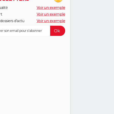
alité
Voir un exemple
rt
Voir un exemple
dossiers d'actu
Voir un exemple