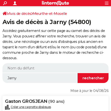
ACTUALITÉS
Connexion
S'inscrire
Avis de décès
Meurthe-et-Moselle
Rechercher
Société
Education
Villes
Politique
Faits Divers
Monde
+
SPORT
Avis de décès à Jarny (54800)
Football
Cyclisme
Forum
Coupe du monde 2026
Tennis
Rugby
CULTURE
Accédez gratuitement sur cette page au carnet des décès de
TNT
Cinéma
Musique
Programme TV
Streaming
Sorties cinéma
+
Jarny. Vous pouvez affiner votre recherche, trouver un avis de
FINANCE
décès, une nécrologie ou un avis d'obsèques plus ancien en
Impôts
Immobilier
Banque
Crédit
Retraite
Epargne
Risques naturels par ville
Assurance
AUTO
tapant le nom d'un défunt et/ou le nom (ou code postal) d'une
commune proche de Jarny dans le moteur de recherche ci-
Réserver un essai
Berlines
Forum auto
Essais
Citadines
SUV
+
HIGH-TECH
dessous.
Meilleur smartphone
Ordinateurs
Guide high-tech
Mobiles
Internet
Jeux vidéo
+
BRICOLAGE
Aménagement intérieur
Cuisine
Jardinage
+
Forum
Extérieur
Salle de bains
Rangement
WEEK-END
Escapades
Expositions
Week-end nature
Guides de France
Patrimoine
Musées
+
LIFESTYLE
Mise à jour le 04/08/26
Bien-être
Mode
+
Art de vivre
Loisirs
Modes de vie
SANTE
Gaston GROSJEAN
(90 ans)
Guide de la santé
Médicaments
+
Alimentation
Maladies
Sommeil
VOYAGE
Créer une cagnotte obsèques