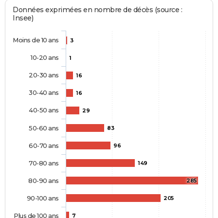
Données exprimées en nombre de décès (source :
Insee)
Moins de 10 ans
3
10-20 ans
1
20-30 ans
16
30-40 ans
16
40-50 ans
29
50-60 ans
83
60-70 ans
96
70-80 ans
149
80-90 ans
285
90-100 ans
205
Plus de 100 ans
7