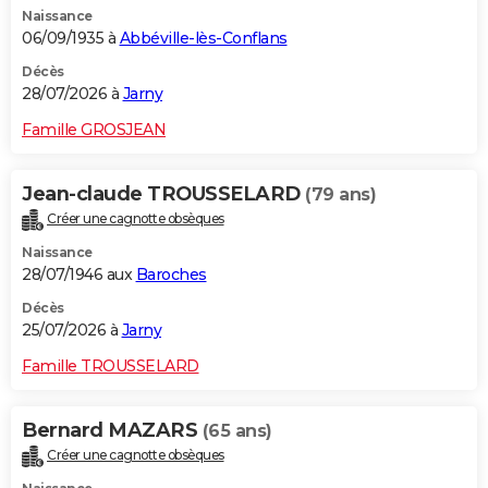
Naissance
City break
Voyage de noces
Climat
Destinations
Voyage nature
Forum
+
PHOTO
06/09/1935 à
Abbéville-lès-Conflans
GUIDES D'ACHAT
Décès
28/07/2026 à
Jarny
BONS PLANS
Famille GROSJEAN
CARTE DE VOEUX
Jean-claude TROUSSELARD
(79 ans)
Carte Bonne année
Carte Pâques
Carte de Noël
Carte Saint-Valentin
Carte d'anniversaire
DICTIONNAIRE
Créer une cagnotte obsèques
Biographies
Expressions
Dictionnaire
Citations
Proverbes
PROGRAMME TV
Naissance
28/07/1946 aux
Baroches
COPAINS D'AVANT
Décès
25/07/2026 à
Jarny
Se connecter
Collèges
Universités
Service militaire
S'inscrire
Lycées
Primaires
Entreprises
Avis de recherche
AVIS DE DÉCÈS
Famille TROUSSELARD
FORUM
Lifestyle
Sport
Television
Cinema
Bricolage
Culture
Auto
Voyage
Bernard MAZARS
(65 ans)
Créer une cagnotte obsèques