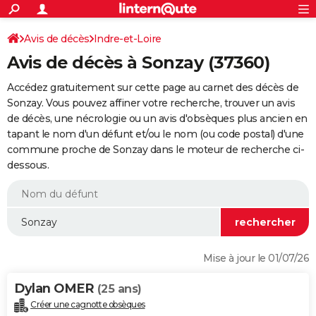
ACTUALITÉS
Connexion
S'inscrire
Avis de décès
Indre-et-Loire
Rechercher
Société
Education
Villes
Politique
Faits Divers
Monde
+
SPORT
Avis de décès à Sonzay (37360)
Football
Cyclisme
Forum
Coupe du monde 2026
Tennis
Rugby
CULTURE
Accédez gratuitement sur cette page au carnet des décès de
TNT
Cinéma
Musique
Programme TV
Streaming
Sorties cinéma
+
Sonzay. Vous pouvez affiner votre recherche, trouver un avis
FINANCE
de décès, une nécrologie ou un avis d'obsèques plus ancien en
Impôts
Immobilier
Banque
Crédit
Retraite
Epargne
Risques naturels par ville
Assurance
AUTO
tapant le nom d'un défunt et/ou le nom (ou code postal) d'une
commune proche de Sonzay dans le moteur de recherche ci-
Réserver un essai
Berlines
Forum auto
Essais
Citadines
SUV
+
HIGH-TECH
dessous.
Meilleur smartphone
Ordinateurs
Guide high-tech
Mobiles
Internet
Jeux vidéo
+
BRICOLAGE
Aménagement intérieur
Cuisine
Jardinage
+
Forum
Extérieur
Salle de bains
Rangement
WEEK-END
Escapades
Expositions
Week-end nature
Guides de France
Patrimoine
Musées
+
LIFESTYLE
Mise à jour le 01/07/26
Bien-être
Mode
+
Art de vivre
Loisirs
Modes de vie
SANTE
Dylan OMER
(25 ans)
Guide de la santé
Médicaments
+
Alimentation
Maladies
Sommeil
VOYAGE
Créer une cagnotte obsèques