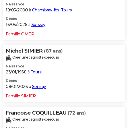
Naissance
City break
Voyage de noces
Climat
Destinations
Voyage nature
Forum
+
PHOTO
19/05/2000 à
Chambray-lès-Tours
GUIDES D'ACHAT
Décès
16/05/2026 à
Sonzay
BONS PLANS
Famille OMER
CARTE DE VOEUX
Michel SIMIER
(87 ans)
Carte Bonne année
Carte Pâques
Carte de Noël
Carte Saint-Valentin
Carte d'anniversaire
DICTIONNAIRE
Créer une cagnotte obsèques
Biographies
Expressions
Dictionnaire
Citations
Proverbes
PROGRAMME TV
Naissance
23/01/1938 à
Tours
COPAINS D'AVANT
Décès
08/01/2026 à
Sonzay
Se connecter
Collèges
Universités
Service militaire
S'inscrire
Lycées
Primaires
Entreprises
Avis de recherche
AVIS DE DÉCÈS
Famille SIMIER
FORUM
Lifestyle
Sport
Television
Cinema
Bricolage
Culture
Auto
Voyage
Francoise COQUILLEAU
(72 ans)
Créer une cagnotte obsèques