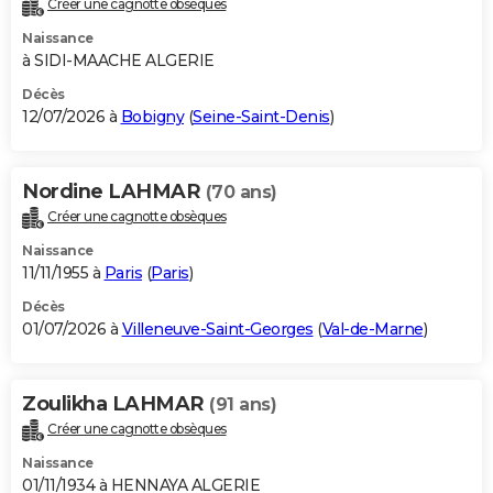
Créer une cagnotte obsèques
City break
Voyage de noces
Climat
Destinations
Voyage nature
Forum
+
PHOTO
Naissance
à SIDI-MAACHE ALGERIE
GUIDES D'ACHAT
Décès
12/07/2026 à
Bobigny
(
Seine-Saint-Denis
)
BONS PLANS
CARTE DE VOEUX
Nordine LAHMAR
(70 ans)
Carte Bonne année
Carte Pâques
Carte de Noël
Carte Saint-Valentin
Carte d'anniversaire
DICTIONNAIRE
Créer une cagnotte obsèques
Biographies
Expressions
Dictionnaire
Citations
Proverbes
PROGRAMME TV
Naissance
11/11/1955 à
Paris
(
Paris
)
COPAINS D'AVANT
Décès
01/07/2026 à
Villeneuve-Saint-Georges
(
Val-de-Marne
)
Se connecter
Collèges
Universités
Service militaire
S'inscrire
Lycées
Primaires
Entreprises
Avis de recherche
AVIS DE DÉCÈS
FORUM
Zoulikha LAHMAR
(91 ans)
Lifestyle
Sport
Television
Cinema
Bricolage
Culture
Auto
Voyage
Créer une cagnotte obsèques
Naissance
01/11/1934 à HENNAYA ALGERIE