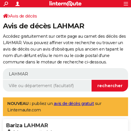
ACTUALITÉS
Connexion
S'inscrire
Avis de décès
Rechercher
Société
Education
Villes
Politique
Faits Divers
Monde
+
SPORT
Avis de décès LAHMAR
Football
Cyclisme
Forum
Coupe du monde 2026
Tennis
Rugby
CULTURE
Accédez gratuitement sur cette page au carnet des décès des
TNT
Cinéma
Musique
Programme TV
Streaming
Sorties cinéma
+
LAHMAR. Vous pouvez affiner votre recherche ou trouver un
FINANCE
avis de décès ou un avis d'obsèques plus ancien en tapant le
Impôts
Immobilier
Banque
Crédit
Retraite
Epargne
Risques naturels par ville
Assurance
AUTO
nom d'un défunt et/ou le nom ou le code postal d'une
commune dans le moteur de recherche ci-dessous.
Réserver un essai
Berlines
Forum auto
Essais
Citadines
SUV
+
HIGH-TECH
Meilleur smartphone
Ordinateurs
Guide high-tech
Mobiles
Internet
Jeux vidéo
+
BRICOLAGE
Aménagement intérieur
Cuisine
Jardinage
+
Forum
Extérieur
Salle de bains
Rangement
WEEK-END
Escapades
Expositions
Week-end nature
Guides de France
Patrimoine
Musées
+
LIFESTYLE
NOUVEAU :
publiez un
avis de décès gratuit
sur
Linternaute.com
Bien-être
Mode
+
Art de vivre
Loisirs
Modes de vie
SANTE
Bariza LAHMAR
Guide de la santé
Médicaments
+
Alimentation
Maladies
Sommeil
VOYAGE