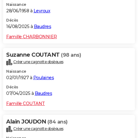
Naissance
City break
Voyage de noces
Climat
Destinations
Voyage nature
Forum
+
PHOTO
28/06/1958 à
Levroux
GUIDES D'ACHAT
Décès
16/08/2025 à
Baudres
BONS PLANS
Famille CHARBONNIER
CARTE DE VOEUX
Suzanne COUTANT
(98 ans)
Carte Bonne année
Carte Pâques
Carte de Noël
Carte Saint-Valentin
Carte d'anniversaire
DICTIONNAIRE
Créer une cagnotte obsèques
Biographies
Expressions
Dictionnaire
Citations
Proverbes
PROGRAMME TV
Naissance
02/01/1927 à
Poulaines
COPAINS D'AVANT
Décès
07/04/2025 à
Baudres
Se connecter
Collèges
Universités
Service militaire
S'inscrire
Lycées
Primaires
Entreprises
Avis de recherche
AVIS DE DÉCÈS
Famille COUTANT
FORUM
Lifestyle
Sport
Television
Cinema
Bricolage
Culture
Auto
Voyage
Alain JOUDON
(84 ans)
Créer une cagnotte obsèques