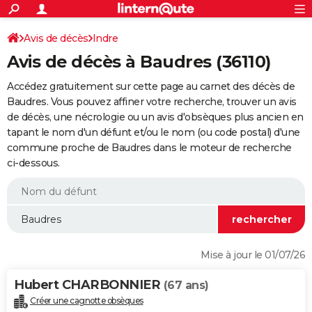
ACTUALITÉS
Connexion
S'inscrire
Avis de décès
Indre
Rechercher
Société
Education
Villes
Politique
Faits Divers
Monde
+
SPORT
Avis de décès à Baudres (36110)
Football
Cyclisme
Forum
Coupe du monde 2026
Tennis
Rugby
CULTURE
Accédez gratuitement sur cette page au carnet des décès de
TNT
Cinéma
Musique
Programme TV
Streaming
Sorties cinéma
+
Baudres. Vous pouvez affiner votre recherche, trouver un avis
FINANCE
de décès, une nécrologie ou un avis d'obsèques plus ancien en
Impôts
Immobilier
Banque
Crédit
Retraite
Epargne
Risques naturels par ville
Assurance
AUTO
tapant le nom d'un défunt et/ou le nom (ou code postal) d'une
commune proche de Baudres dans le moteur de recherche
Réserver un essai
Berlines
Forum auto
Essais
Citadines
SUV
+
HIGH-TECH
ci-dessous.
Meilleur smartphone
Ordinateurs
Guide high-tech
Mobiles
Internet
Jeux vidéo
+
BRICOLAGE
Aménagement intérieur
Cuisine
Jardinage
+
Forum
Extérieur
Salle de bains
Rangement
WEEK-END
Escapades
Expositions
Week-end nature
Guides de France
Patrimoine
Musées
+
LIFESTYLE
Mise à jour le 01/07/26
Bien-être
Mode
+
Art de vivre
Loisirs
Modes de vie
SANTE
Hubert CHARBONNIER
(67 ans)
Guide de la santé
Médicaments
+
Alimentation
Maladies
Sommeil
VOYAGE
Créer une cagnotte obsèques