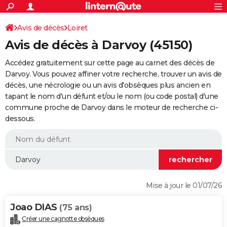
ACTUALITÉS
Connexion
S'inscrire
Avis de décès
Loiret
Rechercher
Société
Education
Villes
Politique
Faits Divers
Monde
+
SPORT
Avis de décès à Darvoy (45150)
Football
Cyclisme
Forum
Coupe du monde 2026
Tennis
Rugby
CULTURE
Accédez gratuitement sur cette page au carnet des décès de
TNT
Cinéma
Musique
Programme TV
Streaming
Sorties cinéma
+
Darvoy. Vous pouvez affiner votre recherche, trouver un avis de
FINANCE
décès, une nécrologie ou un avis d'obsèques plus ancien en
Impôts
Immobilier
Banque
Crédit
Retraite
Epargne
Risques naturels par ville
Assurance
AUTO
tapant le nom d'un défunt et/ou le nom (ou code postal) d'une
commune proche de Darvoy dans le moteur de recherche ci-
Réserver un essai
Berlines
Forum auto
Essais
Citadines
SUV
+
HIGH-TECH
dessous.
Meilleur smartphone
Ordinateurs
Guide high-tech
Mobiles
Internet
Jeux vidéo
+
BRICOLAGE
Aménagement intérieur
Cuisine
Jardinage
+
Forum
Extérieur
Salle de bains
Rangement
WEEK-END
Escapades
Expositions
Week-end nature
Guides de France
Patrimoine
Musées
+
LIFESTYLE
Mise à jour le 01/07/26
Bien-être
Mode
+
Art de vivre
Loisirs
Modes de vie
SANTE
Joao DIAS
(75 ans)
Guide de la santé
Médicaments
+
Alimentation
Maladies
Sommeil
VOYAGE
Créer une cagnotte obsèques