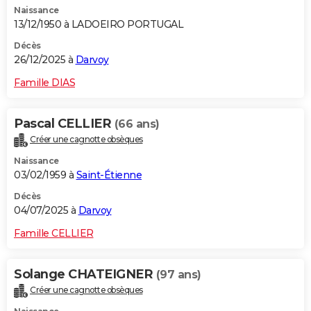
Naissance
City break
Voyage de noces
Climat
Destinations
Voyage nature
Forum
+
PHOTO
13/12/1950 à LADOEIRO PORTUGAL
GUIDES D'ACHAT
Décès
26/12/2025 à
Darvoy
BONS PLANS
Famille DIAS
CARTE DE VOEUX
Pascal CELLIER
(66 ans)
Carte Bonne année
Carte Pâques
Carte de Noël
Carte Saint-Valentin
Carte d'anniversaire
DICTIONNAIRE
Créer une cagnotte obsèques
Biographies
Expressions
Dictionnaire
Citations
Proverbes
PROGRAMME TV
Naissance
03/02/1959 à
Saint-Étienne
COPAINS D'AVANT
Décès
04/07/2025 à
Darvoy
Se connecter
Collèges
Universités
Service militaire
S'inscrire
Lycées
Primaires
Entreprises
Avis de recherche
AVIS DE DÉCÈS
Famille CELLIER
FORUM
Lifestyle
Sport
Television
Cinema
Bricolage
Culture
Auto
Voyage
Solange CHATEIGNER
(97 ans)
Créer une cagnotte obsèques