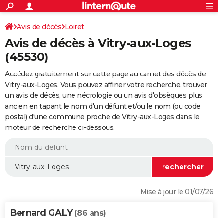
ACTUALITÉS
Connexion
S'inscrire
Avis de décès
Loiret
Rechercher
Société
Education
Villes
Politique
Faits Divers
Monde
+
SPORT
Avis de décès à Vitry-aux-Loges
Football
Cyclisme
Forum
Coupe du monde 2026
Tennis
Rugby
CULTURE
(45530)
TNT
Cinéma
Musique
Programme TV
Streaming
Sorties cinéma
+
FINANCE
Accédez gratuitement sur cette page au carnet des décès de
Vitry-aux-Loges. Vous pouvez affiner votre recherche, trouver
Impôts
Immobilier
Banque
Crédit
Retraite
Epargne
Risques naturels par ville
Assurance
AUTO
un avis de décès, une nécrologie ou un avis d'obsèques plus
ancien en tapant le nom d'un défunt et/ou le nom (ou code
Réserver un essai
Berlines
Forum auto
Essais
Citadines
SUV
+
HIGH-TECH
postal) d'une commune proche de Vitry-aux-Loges dans le
moteur de recherche ci-dessous.
Meilleur smartphone
Ordinateurs
Guide high-tech
Mobiles
Internet
Jeux vidéo
+
BRICOLAGE
Aménagement intérieur
Cuisine
Jardinage
+
Forum
Extérieur
Salle de bains
Rangement
WEEK-END
Escapades
Expositions
Week-end nature
Guides de France
Patrimoine
Musées
+
LIFESTYLE
Bien-être
Mode
+
Art de vivre
Loisirs
Modes de vie
SANTE
Mise à jour le 01/07/26
Guide de la santé
Médicaments
+
Alimentation
Maladies
Sommeil
VOYAGE
Bernard GALY
(86 ans)