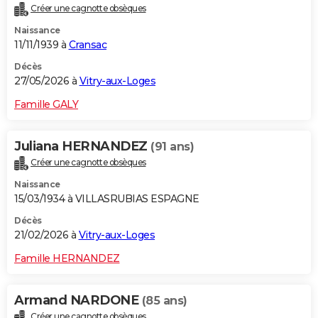
Créer une cagnotte obsèques
City break
Voyage de noces
Climat
Destinations
Voyage nature
Forum
+
PHOTO
Naissance
11/11/1939 à
Cransac
GUIDES D'ACHAT
Décès
BONS PLANS
27/05/2026 à
Vitry-aux-Loges
CARTE DE VOEUX
Famille GALY
Carte Bonne année
Carte Pâques
Carte de Noël
Carte Saint-Valentin
Carte d'anniversaire
DICTIONNAIRE
Juliana HERNANDEZ
(91 ans)
Biographies
Expressions
Dictionnaire
Citations
Proverbes
PROGRAMME TV
Créer une cagnotte obsèques
Naissance
COPAINS D'AVANT
15/03/1934 à VILLASRUBIAS ESPAGNE
Se connecter
Collèges
Universités
Service militaire
S'inscrire
Lycées
Primaires
Entreprises
Avis de recherche
AVIS DE DÉCÈS
Décès
21/02/2026 à
Vitry-aux-Loges
FORUM
Famille HERNANDEZ
Lifestyle
Sport
Television
Cinema
Bricolage
Culture
Auto
Voyage
Armand NARDONE
(85 ans)
Créer une cagnotte obsèques