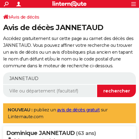
ACTUALITÉS
Connexion
S'inscrire
Avis de décès
Rechercher
Société
Education
Villes
Politique
Faits Divers
Monde
+
SPORT
Avis de décès JANNETAUD
Football
Cyclisme
Forum
Coupe du monde 2026
Tennis
Rugby
CULTURE
Accédez gratuitement sur cette page au carnet des décès des
TNT
Cinéma
Musique
Programme TV
Streaming
Sorties cinéma
+
JANNETAUD. Vous pouvez affiner votre recherche ou trouver
FINANCE
un avis de décès ou un avis d'obsèques plus ancien en tapant
Impôts
Immobilier
Banque
Crédit
Retraite
Epargne
Risques naturels par ville
Assurance
AUTO
le nom d'un défunt et/ou le nom ou le code postal d'une
commune dans le moteur de recherche ci-dessous.
Réserver un essai
Berlines
Forum auto
Essais
Citadines
SUV
+
HIGH-TECH
Meilleur smartphone
Ordinateurs
Guide high-tech
Mobiles
Internet
Jeux vidéo
+
BRICOLAGE
Aménagement intérieur
Cuisine
Jardinage
+
Forum
Extérieur
Salle de bains
Rangement
WEEK-END
Escapades
Expositions
Week-end nature
Guides de France
Patrimoine
Musées
+
LIFESTYLE
NOUVEAU :
publiez un
avis de décès gratuit
sur
Linternaute.com
Bien-être
Mode
+
Art de vivre
Loisirs
Modes de vie
SANTE
Dominique JANNETAUD
Guide de la santé
Médicaments
+
Alimentation
Maladies
Sommeil
(63 ans)
VOYAGE