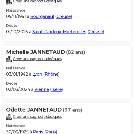
Créer une cagnotte obsèques
City break
Voyage de noces
Climat
Destinations
Voyage nature
Forum
+
PHOTO
Naissance
09/11/1961 à
Bourganeuf
(
Creuse
)
GUIDES D'ACHAT
Décès
01/10/2025 à
Saint-Pardoux-Morterolles
(
Creuse
)
BONS PLANS
CARTE DE VOEUX
Michelle JANNETAUD
(82 ans)
Carte Bonne année
Carte Pâques
Carte de Noël
Carte Saint-Valentin
Carte d'anniversaire
DICTIONNAIRE
Créer une cagnotte obsèques
Biographies
Expressions
Dictionnaire
Citations
Proverbes
PROGRAMME TV
Naissance
03/01/1942 à
Lyon
(
Rhône
)
COPAINS D'AVANT
Décès
03/03/2024 à
Vienne
(
Isère
)
Se connecter
Collèges
Universités
Service militaire
S'inscrire
Lycées
Primaires
Entreprises
Avis de recherche
AVIS DE DÉCÈS
FORUM
Odette JANNETAUD
(97 ans)
Lifestyle
Sport
Television
Cinema
Bricolage
Culture
Auto
Voyage
Créer une cagnotte obsèques
Naissance
30/06/1925 à
Paris
(
Paris
)