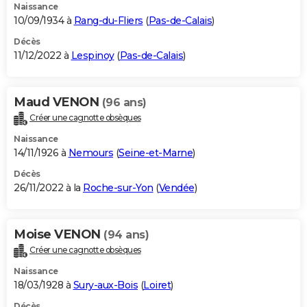
Naissance
10/09/1934 à
Rang-du-Fliers
(
Pas-de-Calais
)
Décès
11/12/2022 à
Lespinoy
(
Pas-de-Calais
)
Maud VENON
(96 ans)
Créer une cagnotte obsèques
Naissance
14/11/1926 à
Nemours
(
Seine-et-Marne
)
Décès
26/11/2022 à la
Roche-sur-Yon
(
Vendée
)
Moise VENON
(94 ans)
Créer une cagnotte obsèques
Naissance
18/03/1928 à
Sury-aux-Bois
(
Loiret
)
Décès