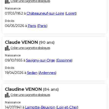
Créer une cagnotte obsèques
City break
Voyage de noces
Climat
Destinations
Voyage nature
Forum
+
PHOTO
Naissance
07/03/1952 à
Châteauneuf-sur-Loire
(
Loiret
)
GUIDES D'ACHAT
Décès
06/05/2026 à
Paris
(
Paris
)
BONS PLANS
CARTE DE VOEUX
Claude VENON
(90 ans)
Carte Bonne année
Carte Pâques
Carte de Noël
Carte Saint-Valentin
Carte d'anniversaire
DICTIONNAIRE
Créer une cagnotte obsèques
Biographies
Expressions
Dictionnaire
Citations
Proverbes
PROGRAMME TV
Naissance
09/10/1935 à
Savigny-sur-Orge
(
Essonne
)
COPAINS D'AVANT
Décès
19/04/2026 à
Sedan
(
Ardennes
)
Se connecter
Collèges
Universités
Service militaire
S'inscrire
Lycées
Primaires
Entreprises
Avis de recherche
AVIS DE DÉCÈS
FORUM
Claudine VENON
(84 ans)
Lifestyle
Sport
Television
Cinema
Bricolage
Culture
Auto
Voyage
Créer une cagnotte obsèques
Naissance
14/07/1941 à
Lamotte-Beuvron
(
Loir-et-Cher
)