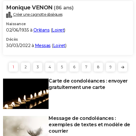
Monique VENON
(86 ans)
Créer une cagnotte obsèques
Naissance
02/06/1935 à
Orléans
(
Loiret
)
Décès
30/03/2022 à
Messas
(
Loiret
)
1
2
3
4
5
6
7
8
9
Carte de condoléances : envoyer
gratuitement une carte
Message de condoléances :
exemples de textes et modèle de
courrier