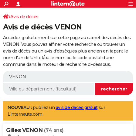
ACTUALITÉS
Connexion
S'inscrire
Avis de décès
Rechercher
Société
Education
Villes
Politique
Faits Divers
Monde
+
SPORT
Avis de décès VENON
Football
Cyclisme
Forum
Coupe du monde 2026
Tennis
Rugby
CULTURE
Accédez gratuitement sur cette page au carnet des décès des
TNT
Cinéma
Musique
Programme TV
Streaming
Sorties cinéma
+
VENON. Vous pouvez affiner votre recherche ou trouver un
FINANCE
avis de décès ou un avis d'obsèques plus ancien en tapant le
Impôts
Immobilier
Banque
Crédit
Retraite
Epargne
Risques naturels par ville
Assurance
AUTO
nom d'un défunt et/ou le nom ou le code postal d'une
commune dans le moteur de recherche ci-dessous.
Réserver un essai
Berlines
Forum auto
Essais
Citadines
SUV
+
HIGH-TECH
Meilleur smartphone
Ordinateurs
Guide high-tech
Mobiles
Internet
Jeux vidéo
+
BRICOLAGE
Aménagement intérieur
Cuisine
Jardinage
+
Forum
Extérieur
Salle de bains
Rangement
WEEK-END
Escapades
Expositions
Week-end nature
Guides de France
Patrimoine
Musées
+
LIFESTYLE
NOUVEAU :
publiez un
avis de décès gratuit
sur
Linternaute.com
Bien-être
Mode
+
Art de vivre
Loisirs
Modes de vie
SANTE
Gilles VENON
Guide de la santé
Médicaments
+
Alimentation
Maladies
Sommeil
(74 ans)
VOYAGE