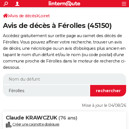
ACTUALITÉS
Connexion
S'inscrire
Avis de décès
Loiret
Rechercher
Société
Education
Villes
Politique
Faits Divers
Monde
+
SPORT
Avis de décès à Férolles (45150)
Football
Cyclisme
Forum
Coupe du monde 2026
Tennis
Rugby
CULTURE
Accédez gratuitement sur cette page au carnet des décès de
TNT
Cinéma
Musique
Programme TV
Streaming
Sorties cinéma
+
Férolles. Vous pouvez affiner votre recherche, trouver un avis
FINANCE
de décès, une nécrologie ou un avis d'obsèques plus ancien en
Impôts
Immobilier
Banque
Crédit
Retraite
Epargne
Risques naturels par ville
Assurance
AUTO
tapant le nom d'un défunt et/ou le nom (ou code postal) d'une
commune proche de Férolles dans le moteur de recherche ci-
Réserver un essai
Berlines
Forum auto
Essais
Citadines
SUV
+
HIGH-TECH
dessous.
Meilleur smartphone
Ordinateurs
Guide high-tech
Mobiles
Internet
Jeux vidéo
+
BRICOLAGE
Aménagement intérieur
Cuisine
Jardinage
+
Forum
Extérieur
Salle de bains
Rangement
WEEK-END
Escapades
Expositions
Week-end nature
Guides de France
Patrimoine
Musées
+
LIFESTYLE
Mise à jour le 04/08/26
Bien-être
Mode
+
Art de vivre
Loisirs
Modes de vie
SANTE
Claude KRAWCZUK
(76 ans)
Guide de la santé
Médicaments
+
Alimentation
Maladies
Sommeil
VOYAGE
Créer une cagnotte obsèques