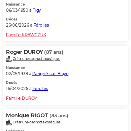
Naissance
City break
Voyage de noces
Climat
Destinations
Voyage nature
Forum
+
PHOTO
06/03/1950 à
Tigy
GUIDES D'ACHAT
Décès
26/06/2026 à
Férolles
BONS PLANS
Famille KRAWCZUK
CARTE DE VOEUX
Roger DUROY
(87 ans)
Carte Bonne année
Carte Pâques
Carte de Noël
Carte Saint-Valentin
Carte d'anniversaire
DICTIONNAIRE
Créer une cagnotte obsèques
Biographies
Expressions
Dictionnaire
Citations
Proverbes
PROGRAMME TV
Naissance
02/05/1938 à
Parigné-sur-Braye
COPAINS D'AVANT
Décès
16/04/2026 à
Férolles
Se connecter
Collèges
Universités
Service militaire
S'inscrire
Lycées
Primaires
Entreprises
Avis de recherche
AVIS DE DÉCÈS
Famille DUROY
FORUM
Lifestyle
Sport
Television
Cinema
Bricolage
Culture
Auto
Voyage
Monique RIGOT
(83 ans)
Créer une cagnotte obsèques