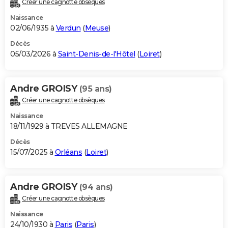
Créer une cagnotte obsèques
City break
Voyage de noces
Climat
Destinations
Voyage nature
Forum
+
PHOTO
Naissance
02/06/1935 à
Verdun
(
Meuse
)
GUIDES D'ACHAT
Décès
05/03/2026 à
Saint-Denis-de-l'Hôtel
(
Loiret
)
BONS PLANS
CARTE DE VOEUX
Andre GROISY
(95 ans)
Carte Bonne année
Carte Pâques
Carte de Noël
Carte Saint-Valentin
Carte d'anniversaire
DICTIONNAIRE
Créer une cagnotte obsèques
Biographies
Expressions
Dictionnaire
Citations
Proverbes
PROGRAMME TV
Naissance
18/11/1929 à TREVES ALLEMAGNE
COPAINS D'AVANT
Décès
15/07/2025 à
Orléans
(
Loiret
)
Se connecter
Collèges
Universités
Service militaire
S'inscrire
Lycées
Primaires
Entreprises
Avis de recherche
AVIS DE DÉCÈS
FORUM
Andre GROISY
(94 ans)
Lifestyle
Sport
Television
Cinema
Bricolage
Culture
Auto
Voyage
Créer une cagnotte obsèques
Naissance
24/10/1930 à
Paris
(
Paris
)