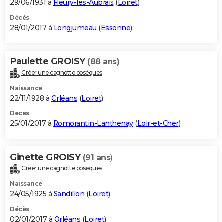
29/06/1931 à
Fleury-les-Aubrais
(
Loiret
)
Décès
28/01/2017 à
Longjumeau
(
Essonne
)
Paulette GROISY
(88 ans)
Créer une cagnotte obsèques
Naissance
22/11/1928 à
Orléans
(
Loiret
)
Décès
25/01/2017 à
Romorantin-Lanthenay
(
Loir-et-Cher
)
Ginette GROISY
(91 ans)
Créer une cagnotte obsèques
Naissance
24/05/1925 à
Sandillon
(
Loiret
)
Décès
02/01/2017 à
Orléans
(
Loiret
)