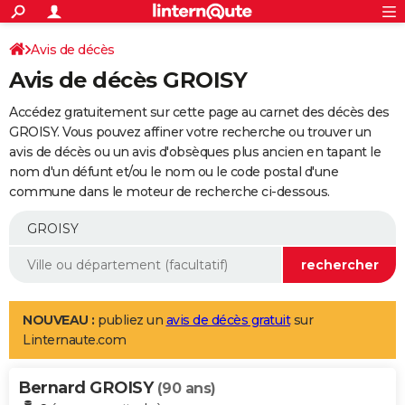
ACTUALITÉS
Connexion
S'inscrire
Avis de décès
Rechercher
Société
Education
Villes
Politique
Faits Divers
Monde
+
SPORT
Avis de décès GROISY
Football
Cyclisme
Forum
Coupe du monde 2026
Tennis
Rugby
CULTURE
Accédez gratuitement sur cette page au carnet des décès des
TNT
Cinéma
Musique
Programme TV
Streaming
Sorties cinéma
+
GROISY. Vous pouvez affiner votre recherche ou trouver un
FINANCE
avis de décès ou un avis d'obsèques plus ancien en tapant le
Impôts
Immobilier
Banque
Crédit
Retraite
Epargne
Risques naturels par ville
Assurance
AUTO
nom d'un défunt et/ou le nom ou le code postal d'une
commune dans le moteur de recherche ci-dessous.
Réserver un essai
Berlines
Forum auto
Essais
Citadines
SUV
+
HIGH-TECH
Meilleur smartphone
Ordinateurs
Guide high-tech
Mobiles
Internet
Jeux vidéo
+
BRICOLAGE
Aménagement intérieur
Cuisine
Jardinage
+
Forum
Extérieur
Salle de bains
Rangement
WEEK-END
Escapades
Expositions
Week-end nature
Guides de France
Patrimoine
Musées
+
LIFESTYLE
NOUVEAU :
publiez un
avis de décès gratuit
sur
Linternaute.com
Bien-être
Mode
+
Art de vivre
Loisirs
Modes de vie
SANTE
Bernard GROISY
Guide de la santé
Médicaments
+
Alimentation
Maladies
Sommeil
(90 ans)
VOYAGE