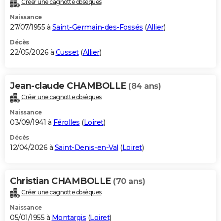
Créer une cagnotte obsèques
City break
Voyage de noces
Climat
Destinations
Voyage nature
Forum
+
PHOTO
Naissance
27/07/1955 à
Saint-Germain-des-Fossés
(
Allier
)
GUIDES D'ACHAT
Décès
22/05/2026 à
Cusset
(
Allier
)
BONS PLANS
CARTE DE VOEUX
Jean-claude CHAMBOLLE
(84 ans)
Carte Bonne année
Carte Pâques
Carte de Noël
Carte Saint-Valentin
Carte d'anniversaire
DICTIONNAIRE
Créer une cagnotte obsèques
Biographies
Expressions
Dictionnaire
Citations
Proverbes
PROGRAMME TV
Naissance
03/09/1941 à
Férolles
(
Loiret
)
COPAINS D'AVANT
Décès
12/04/2026 à
Saint-Denis-en-Val
(
Loiret
)
Se connecter
Collèges
Universités
Service militaire
S'inscrire
Lycées
Primaires
Entreprises
Avis de recherche
AVIS DE DÉCÈS
FORUM
Christian CHAMBOLLE
(70 ans)
Lifestyle
Sport
Television
Cinema
Bricolage
Culture
Auto
Voyage
Créer une cagnotte obsèques
Naissance
05/01/1955 à
Montargis
(
Loiret
)