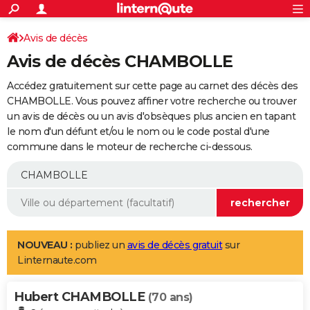
ACTUALITÉS
Connexion
S'inscrire
Avis de décès
Rechercher
Société
Education
Villes
Politique
Faits Divers
Monde
+
SPORT
Avis de décès CHAMBOLLE
Football
Cyclisme
Forum
Coupe du monde 2026
Tennis
Rugby
CULTURE
Accédez gratuitement sur cette page au carnet des décès des
TNT
Cinéma
Musique
Programme TV
Streaming
Sorties cinéma
+
CHAMBOLLE. Vous pouvez affiner votre recherche ou trouver
FINANCE
un avis de décès ou un avis d'obsèques plus ancien en tapant
Impôts
Immobilier
Banque
Crédit
Retraite
Epargne
Risques naturels par ville
Assurance
AUTO
le nom d'un défunt et/ou le nom ou le code postal d'une
commune dans le moteur de recherche ci-dessous.
Réserver un essai
Berlines
Forum auto
Essais
Citadines
SUV
+
HIGH-TECH
Meilleur smartphone
Ordinateurs
Guide high-tech
Mobiles
Internet
Jeux vidéo
+
BRICOLAGE
Aménagement intérieur
Cuisine
Jardinage
+
Forum
Extérieur
Salle de bains
Rangement
WEEK-END
Escapades
Expositions
Week-end nature
Guides de France
Patrimoine
Musées
+
LIFESTYLE
NOUVEAU :
publiez un
avis de décès gratuit
sur
Linternaute.com
Bien-être
Mode
+
Art de vivre
Loisirs
Modes de vie
SANTE
Hubert CHAMBOLLE
Guide de la santé
Médicaments
+
Alimentation
Maladies
Sommeil
(70 ans)
VOYAGE