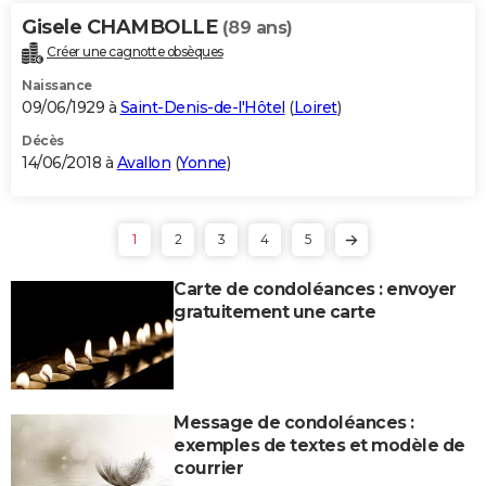
Gisele CHAMBOLLE
(89 ans)
Créer une cagnotte obsèques
Naissance
09/06/1929 à
Saint-Denis-de-l'Hôtel
(
Loiret
)
Décès
14/06/2018 à
Avallon
(
Yonne
)
1
2
3
4
5
Carte de condoléances : envoyer
gratuitement une carte
Message de condoléances :
exemples de textes et modèle de
courrier