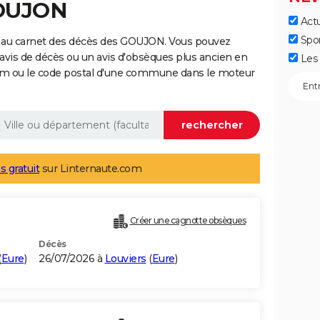
GOUJON
Actu
Spo
e au carnet des décès des GOUJON. Vous pouvez
 avis de décès ou un avis d'obsèques plus ancien en
Les 
nom ou le code postal d'une commune dans le moteur
s gratuit
sur Linternaute.com
Créer une cagnotte obsèques
Décès
(
Eure
)
26/07/2026 à
Louviers
(
Eure
)