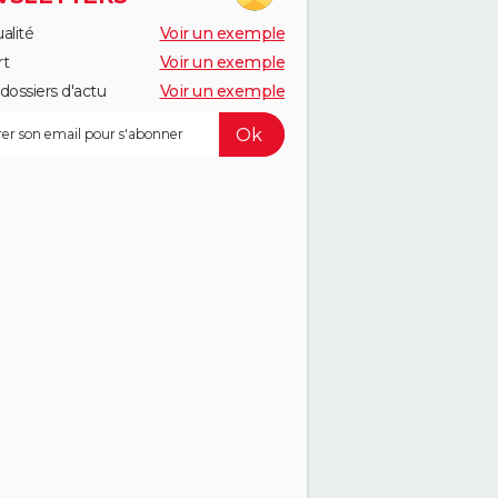
alité
Voir un exemple
rt
Voir un exemple
dossiers d'actu
Voir un exemple