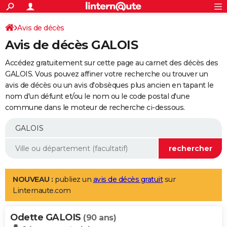
ACTUALITÉS
Connexion
S'inscrire
Avis de décès
Rechercher
Société
Education
Villes
Politique
Faits Divers
Monde
+
SPORT
Avis de décès GALOIS
Football
Cyclisme
Forum
Coupe du monde 2026
Tennis
Rugby
CULTURE
Accédez gratuitement sur cette page au carnet des décès des
TNT
Cinéma
Musique
Programme TV
Streaming
Sorties cinéma
+
GALOIS. Vous pouvez affiner votre recherche ou trouver un
FINANCE
avis de décès ou un avis d'obsèques plus ancien en tapant le
Impôts
Immobilier
Banque
Crédit
Retraite
Epargne
Risques naturels par ville
Assurance
AUTO
nom d'un défunt et/ou le nom ou le code postal d'une
commune dans le moteur de recherche ci-dessous.
Réserver un essai
Berlines
Forum auto
Essais
Citadines
SUV
+
HIGH-TECH
Meilleur smartphone
Ordinateurs
Guide high-tech
Mobiles
Internet
Jeux vidéo
+
BRICOLAGE
Aménagement intérieur
Cuisine
Jardinage
+
Forum
Extérieur
Salle de bains
Rangement
WEEK-END
Escapades
Expositions
Week-end nature
Guides de France
Patrimoine
Musées
+
LIFESTYLE
NOUVEAU :
publiez un
avis de décès gratuit
sur
Linternaute.com
Bien-être
Mode
+
Art de vivre
Loisirs
Modes de vie
SANTE
Odette GALOIS
Guide de la santé
Médicaments
+
Alimentation
Maladies
Sommeil
(90 ans)
VOYAGE