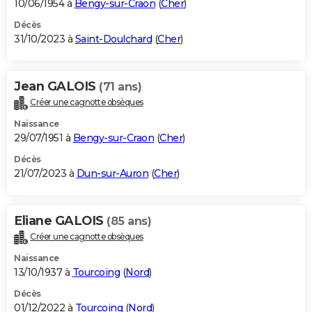
10/06/1954 à
Bengy-sur-Craon
(
Cher
)
Décès
31/10/2023 à
Saint-Doulchard
(
Cher
)
Jean GALOIS
(71 ans)
Créer une cagnotte obsèques
Naissance
29/07/1951 à
Bengy-sur-Craon
(
Cher
)
Décès
21/07/2023 à
Dun-sur-Auron
(
Cher
)
Eliane GALOIS
(85 ans)
Créer une cagnotte obsèques
Naissance
13/10/1937 à
Tourcoing
(
Nord
)
Décès
01/12/2022 à
Tourcoing
(
Nord
)