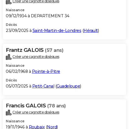
Créer une cagnotte obsèques
City break
Voyage de noces
Climat
Destinations
Voyage nature
Forum
+
PHOTO
Naissance
09/12/1934 à DEPARTEMENT 34
GUIDES D'ACHAT
Décès
23/09/2025 à
Saint-Martin-de-Londres
(
Hérault
)
BONS PLANS
CARTE DE VOEUX
Frantz GALOIS
(57 ans)
Carte Bonne année
Carte Pâques
Carte de Noël
Carte Saint-Valentin
Carte d'anniversaire
DICTIONNAIRE
Créer une cagnotte obsèques
Biographies
Expressions
Dictionnaire
Citations
Proverbes
PROGRAMME TV
Naissance
06/02/1968 à
Pointe-à-Pitre
COPAINS D'AVANT
Décès
05/07/2025 à
Petit-Canal
(
Guadeloupe
)
Se connecter
Collèges
Universités
Service militaire
S'inscrire
Lycées
Primaires
Entreprises
Avis de recherche
AVIS DE DÉCÈS
FORUM
Francis GALOIS
(78 ans)
Lifestyle
Sport
Television
Cinema
Bricolage
Culture
Auto
Voyage
Créer une cagnotte obsèques
Naissance
19/11/1946 à
Roubaix
(
Nord
)