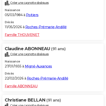
Créer une cagnotte obsèques
City break
Voyage de noces
Climat
Destinations
Voyage nature
Forum
+
PHOTO
Naissance
05/03/1984 à
Poitiers
GUIDES D'ACHAT
Décès
BONS PLANS
11/05/2026 à
Roches-Prémarie-Andillé
CARTE DE VOEUX
Famille THOUVENET
Carte Bonne année
Carte Pâques
Carte de Noël
Carte Saint-Valentin
Carte d'anniversaire
DICTIONNAIRE
Claudine ABONNEAU
(91 ans)
Biographies
Expressions
Dictionnaire
Citations
Proverbes
PROGRAMME TV
Créer une cagnotte obsèques
Naissance
COPAINS D'AVANT
27/01/1935 à
Migné-Auxances
Se connecter
Collèges
Universités
Service militaire
S'inscrire
Lycées
Primaires
Entreprises
Avis de recherche
AVIS DE DÉCÈS
Décès
22/02/2026 à
Roches-Prémarie-Andillé
FORUM
Famille ABONNEAU
Lifestyle
Sport
Television
Cinema
Bricolage
Culture
Auto
Voyage
Christiane BELLAN
(91 ans)
Créer une cagnotte obsèques