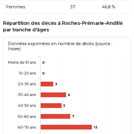
Femmes
37
46,8 %
Répartition des décès à Roches-Prémarie-Andillé
par tranche d'âges
Données exprimées en nombre de décès (source :
Insee)
Moins de 10 ans
0
10-20 ans
0
20-30 ans
3
30-40 ans
6
40-50 ans
5
50-60 ans
7
60-70 ans
12