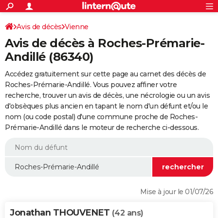
ACTUALITÉS
Connexion
S'inscrire
Avis de décès
Vienne
Rechercher
Société
Education
Villes
Politique
Faits Divers
Monde
+
SPORT
Avis de décès à Roches-Prémarie-
Football
Cyclisme
Forum
Coupe du monde 2026
Tennis
Rugby
CULTURE
Andillé (86340)
TNT
Cinéma
Musique
Programme TV
Streaming
Sorties cinéma
+
FINANCE
Accédez gratuitement sur cette page au carnet des décès de
Roches-Prémarie-Andillé. Vous pouvez affiner votre
Impôts
Immobilier
Banque
Crédit
Retraite
Epargne
Risques naturels par ville
Assurance
AUTO
recherche, trouver un avis de décès, une nécrologie ou un avis
d'obsèques plus ancien en tapant le nom d'un défunt et/ou le
Réserver un essai
Berlines
Forum auto
Essais
Citadines
SUV
+
HIGH-TECH
nom (ou code postal) d'une commune proche de Roches-
Prémarie-Andillé dans le moteur de recherche ci-dessous.
Meilleur smartphone
Ordinateurs
Guide high-tech
Mobiles
Internet
Jeux vidéo
+
BRICOLAGE
Aménagement intérieur
Cuisine
Jardinage
+
Forum
Extérieur
Salle de bains
Rangement
WEEK-END
Escapades
Expositions
Week-end nature
Guides de France
Patrimoine
Musées
+
LIFESTYLE
Bien-être
Mode
+
Art de vivre
Loisirs
Modes de vie
SANTE
Mise à jour le 01/07/26
Guide de la santé
Médicaments
+
Alimentation
Maladies
Sommeil
VOYAGE
Jonathan THOUVENET
(42 ans)