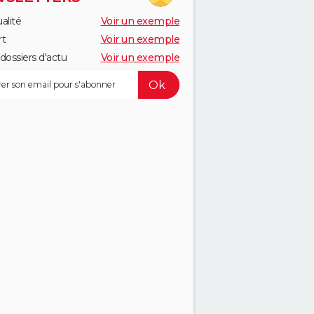
alité
Voir un exemple
rt
Voir un exemple
dossiers d'actu
Voir un exemple