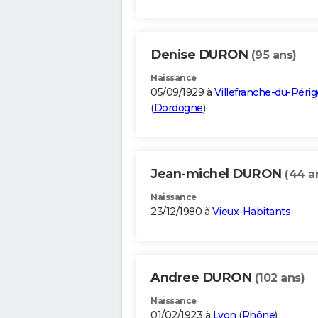
Denise DURON
(95 ans)
Naissance
05/09/1929 à
Villefranche-du-Périg
(
Dordogne
)
Jean-michel DURON
(44 a
Naissance
23/12/1980 à
Vieux-Habitants
Andree DURON
(102 ans)
Naissance
01/02/1923 à
Lyon
(
Rhône
)