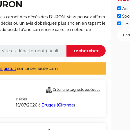
DURON
Actu
Spo
 au carnet des décès des DURON. Vous pouvez affiner
 décès ou un avis d'obsèques plus ancien en tapant le
Les 
code postal d'une commune dans le moteur de
s gratuit
sur Linternaute.com
Créer une cagnotte obsèques
Décès
15/07/2026 à
Bruges
(
Gironde
)