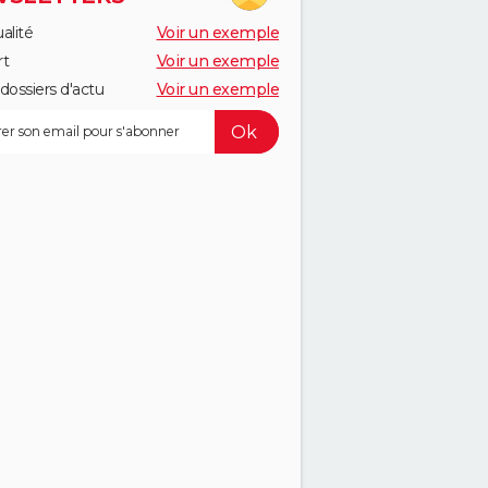
alité
Voir un exemple
rt
Voir un exemple
dossiers d'actu
Voir un exemple