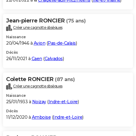
22/01/2022 à la
Chapelle-aux-Filtzméens
(
Ille-et-Vilaine
)
Jean-pierre RONCIER
(75 ans)
Créer une cagnotte obsèques
Naissance
20/04/1946 à
Avion
(
Pas-de-Calais
)
Décès
26/11/2021 à
Caen
(
Calvados
)
Colette RONCIER
(87 ans)
Créer une cagnotte obsèques
Naissance
25/01/1933 à
Noizay
(
Indre-et-Loire
)
Décès
11/12/2020 à
Amboise
(
Indre-et-Loire
)