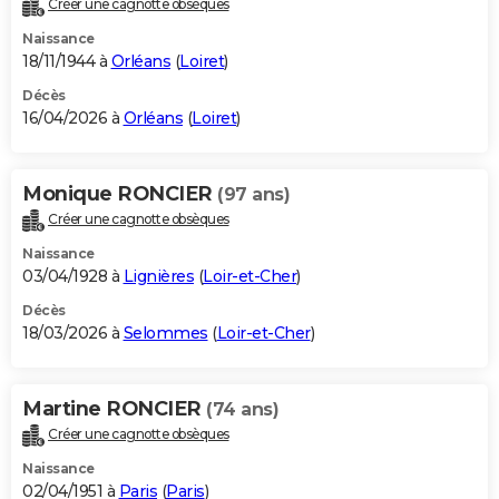
Créer une cagnotte obsèques
City break
Voyage de noces
Climat
Destinations
Voyage nature
Forum
+
PHOTO
Naissance
18/11/1944 à
Orléans
(
Loiret
)
GUIDES D'ACHAT
Décès
16/04/2026 à
Orléans
(
Loiret
)
BONS PLANS
CARTE DE VOEUX
Monique RONCIER
(97 ans)
Carte Bonne année
Carte Pâques
Carte de Noël
Carte Saint-Valentin
Carte d'anniversaire
DICTIONNAIRE
Créer une cagnotte obsèques
Biographies
Expressions
Dictionnaire
Citations
Proverbes
PROGRAMME TV
Naissance
03/04/1928 à
Lignières
(
Loir-et-Cher
)
COPAINS D'AVANT
Décès
18/03/2026 à
Selommes
(
Loir-et-Cher
)
Se connecter
Collèges
Universités
Service militaire
S'inscrire
Lycées
Primaires
Entreprises
Avis de recherche
AVIS DE DÉCÈS
FORUM
Martine RONCIER
(74 ans)
Lifestyle
Sport
Television
Cinema
Bricolage
Culture
Auto
Voyage
Créer une cagnotte obsèques
Naissance
02/04/1951 à
Paris
(
Paris
)