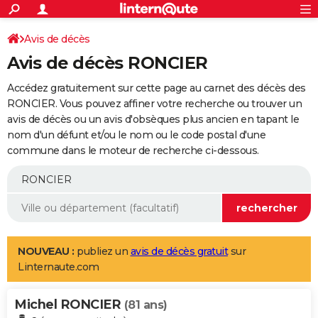
ACTUALITÉS
Connexion
S'inscrire
Avis de décès
Rechercher
Société
Education
Villes
Politique
Faits Divers
Monde
+
SPORT
Avis de décès RONCIER
Football
Cyclisme
Forum
Coupe du monde 2026
Tennis
Rugby
CULTURE
Accédez gratuitement sur cette page au carnet des décès des
TNT
Cinéma
Musique
Programme TV
Streaming
Sorties cinéma
+
RONCIER. Vous pouvez affiner votre recherche ou trouver un
FINANCE
avis de décès ou un avis d'obsèques plus ancien en tapant le
Impôts
Immobilier
Banque
Crédit
Retraite
Epargne
Risques naturels par ville
Assurance
AUTO
nom d'un défunt et/ou le nom ou le code postal d'une
commune dans le moteur de recherche ci-dessous.
Réserver un essai
Berlines
Forum auto
Essais
Citadines
SUV
+
HIGH-TECH
Meilleur smartphone
Ordinateurs
Guide high-tech
Mobiles
Internet
Jeux vidéo
+
BRICOLAGE
Aménagement intérieur
Cuisine
Jardinage
+
Forum
Extérieur
Salle de bains
Rangement
WEEK-END
Escapades
Expositions
Week-end nature
Guides de France
Patrimoine
Musées
+
LIFESTYLE
NOUVEAU :
publiez un
avis de décès gratuit
sur
Linternaute.com
Bien-être
Mode
+
Art de vivre
Loisirs
Modes de vie
SANTE
Michel RONCIER
Guide de la santé
Médicaments
+
Alimentation
Maladies
Sommeil
(81 ans)
VOYAGE