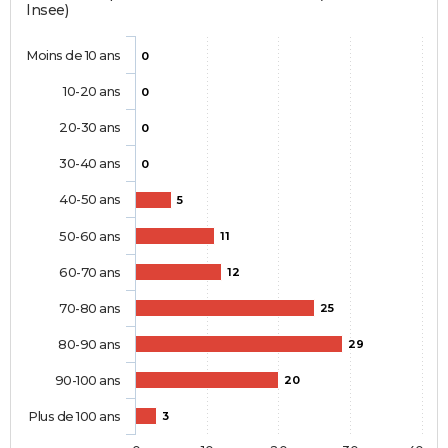
Insee)
Moins de 10 ans
0
10-20 ans
0
20-30 ans
0
30-40 ans
0
40-50 ans
5
50-60 ans
11
60-70 ans
12
70-80 ans
25
80-90 ans
29
90-100 ans
20
Plus de 100 ans
3