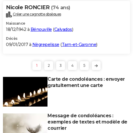
Nicole RONCIER
(74 ans)
Créer une cagnotte obsèques
Naissance
18/12/1942 à
Bénouville
(
Calvados
)
Décès
09/01/2017 à
Nègrepelisse
(
Tarn-et-Garonne
)
1
2
3
4
5
Carte de condoléances : envoyer
gratuitement une carte
Message de condoléances :
exemples de textes et modèle de
courrier