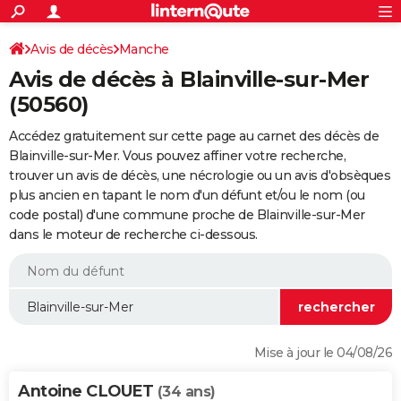
ACTUALITÉS
Connexion
S'inscrire
Avis de décès
Manche
Rechercher
Société
Education
Villes
Politique
Faits Divers
Monde
+
SPORT
Avis de décès à Blainville-sur-Mer
Football
Cyclisme
Forum
Coupe du monde 2026
Tennis
Rugby
CULTURE
(50560)
TNT
Cinéma
Musique
Programme TV
Streaming
Sorties cinéma
+
FINANCE
Accédez gratuitement sur cette page au carnet des décès de
Blainville-sur-Mer. Vous pouvez affiner votre recherche,
Impôts
Immobilier
Banque
Crédit
Retraite
Epargne
Risques naturels par ville
Assurance
AUTO
trouver un avis de décès, une nécrologie ou un avis d'obsèques
plus ancien en tapant le nom d'un défunt et/ou le nom (ou
Réserver un essai
Berlines
Forum auto
Essais
Citadines
SUV
+
HIGH-TECH
code postal) d'une commune proche de Blainville-sur-Mer
dans le moteur de recherche ci-dessous.
Meilleur smartphone
Ordinateurs
Guide high-tech
Mobiles
Internet
Jeux vidéo
+
BRICOLAGE
Aménagement intérieur
Cuisine
Jardinage
+
Forum
Extérieur
Salle de bains
Rangement
WEEK-END
Escapades
Expositions
Week-end nature
Guides de France
Patrimoine
Musées
+
LIFESTYLE
Bien-être
Mode
+
Art de vivre
Loisirs
Modes de vie
SANTE
Mise à jour le 04/08/26
Guide de la santé
Médicaments
+
Alimentation
Maladies
Sommeil
VOYAGE
Antoine CLOUET
(34 ans)