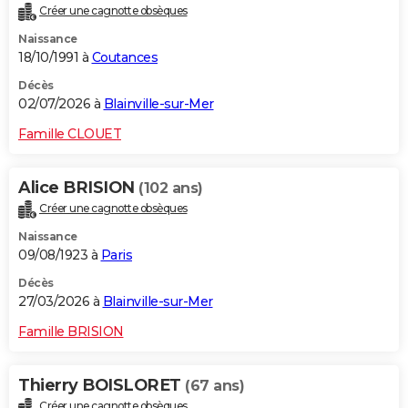
Créer une cagnotte obsèques
City break
Voyage de noces
Climat
Destinations
Voyage nature
Forum
+
PHOTO
Naissance
18/10/1991 à
Coutances
GUIDES D'ACHAT
Décès
BONS PLANS
02/07/2026 à
Blainville-sur-Mer
CARTE DE VOEUX
Famille CLOUET
Carte Bonne année
Carte Pâques
Carte de Noël
Carte Saint-Valentin
Carte d'anniversaire
DICTIONNAIRE
Alice BRISION
(102 ans)
Biographies
Expressions
Dictionnaire
Citations
Proverbes
PROGRAMME TV
Créer une cagnotte obsèques
Naissance
COPAINS D'AVANT
09/08/1923 à
Paris
Se connecter
Collèges
Universités
Service militaire
S'inscrire
Lycées
Primaires
Entreprises
Avis de recherche
AVIS DE DÉCÈS
Décès
27/03/2026 à
Blainville-sur-Mer
FORUM
Famille BRISION
Lifestyle
Sport
Television
Cinema
Bricolage
Culture
Auto
Voyage
Thierry BOISLORET
(67 ans)
Créer une cagnotte obsèques