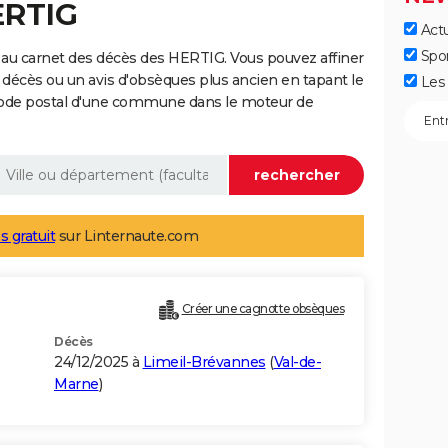
ERTIG
Actu
Spo
 au carnet des décès des HERTIG. Vous pouvez affiner
 décès ou un avis d'obsèques plus ancien en tapant le
Les 
code postal d'une commune dans le moteur de
s gratuit
sur Linternaute.com
Créer une cagnotte obsèques
Décès
24/12/2025 à
Limeil-Brévannes
(
Val-de-
Marne
)