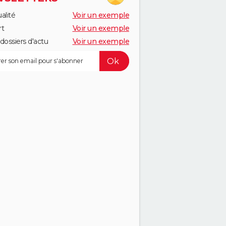
alité
Voir un exemple
rt
Voir un exemple
dossiers d'actu
Voir un exemple