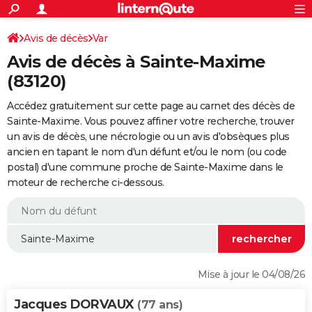
ACTUALITÉS
Connexion
S'inscrire
Avis de décès
Var
Rechercher
Société
Education
Villes
Politique
Faits Divers
Monde
+
SPORT
Avis de décès à Sainte-Maxime
Football
Cyclisme
Forum
Coupe du monde 2026
Tennis
Rugby
CULTURE
(83120)
TNT
Cinéma
Musique
Programme TV
Streaming
Sorties cinéma
+
FINANCE
Accédez gratuitement sur cette page au carnet des décès de
Sainte-Maxime. Vous pouvez affiner votre recherche, trouver
Impôts
Immobilier
Banque
Crédit
Retraite
Epargne
Risques naturels par ville
Assurance
AUTO
un avis de décès, une nécrologie ou un avis d'obsèques plus
ancien en tapant le nom d'un défunt et/ou le nom (ou code
Réserver un essai
Berlines
Forum auto
Essais
Citadines
SUV
+
HIGH-TECH
postal) d'une commune proche de Sainte-Maxime dans le
moteur de recherche ci-dessous.
Meilleur smartphone
Ordinateurs
Guide high-tech
Mobiles
Internet
Jeux vidéo
+
BRICOLAGE
Aménagement intérieur
Cuisine
Jardinage
+
Forum
Extérieur
Salle de bains
Rangement
WEEK-END
Escapades
Expositions
Week-end nature
Guides de France
Patrimoine
Musées
+
LIFESTYLE
Bien-être
Mode
+
Art de vivre
Loisirs
Modes de vie
SANTE
Mise à jour le 04/08/26
Guide de la santé
Médicaments
+
Alimentation
Maladies
Sommeil
VOYAGE
Jacques DORVAUX
(77 ans)