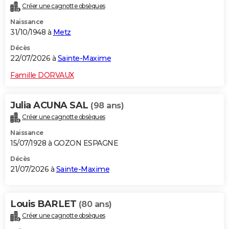
Créer une cagnotte obsèques
City break
Voyage de noces
Climat
Destinations
Voyage nature
Forum
+
PHOTO
Naissance
31/10/1948 à
Metz
GUIDES D'ACHAT
Décès
BONS PLANS
22/07/2026 à
Sainte-Maxime
CARTE DE VOEUX
Famille DORVAUX
Carte Bonne année
Carte Pâques
Carte de Noël
Carte Saint-Valentin
Carte d'anniversaire
DICTIONNAIRE
Julia ACUNA SAL
(98 ans)
Biographies
Expressions
Dictionnaire
Citations
Proverbes
PROGRAMME TV
Créer une cagnotte obsèques
Naissance
COPAINS D'AVANT
15/07/1928 à GOZON ESPAGNE
Se connecter
Collèges
Universités
Service militaire
S'inscrire
Lycées
Primaires
Entreprises
Avis de recherche
AVIS DE DÉCÈS
Décès
21/07/2026 à
Sainte-Maxime
FORUM
Lifestyle
Sport
Television
Cinema
Bricolage
Culture
Auto
Voyage
Louis BARLET
(80 ans)
Créer une cagnotte obsèques