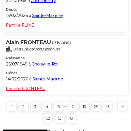
27/10/1935 à
Commentry
Décès
15/02/2026 à
Sainte-Maxime
Famille FLINE
Alain FRONTEAU
(76 ans)
Créer une cagnotte obsèques
Naissance
25/07/1949 à
Choisy-le-Roi
Décès
14/02/2026 à
Sainte-Maxime
Famille FRONTEAU
...
1
2
3
4
5
7
15
29
43
52
55
61