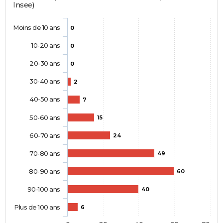
Insee)
Moins de 10 ans
0
10-20 ans
0
20-30 ans
0
30-40 ans
2
40-50 ans
7
50-60 ans
15
60-70 ans
24
70-80 ans
49
80-90 ans
60
90-100 ans
40
Plus de 100 ans
6