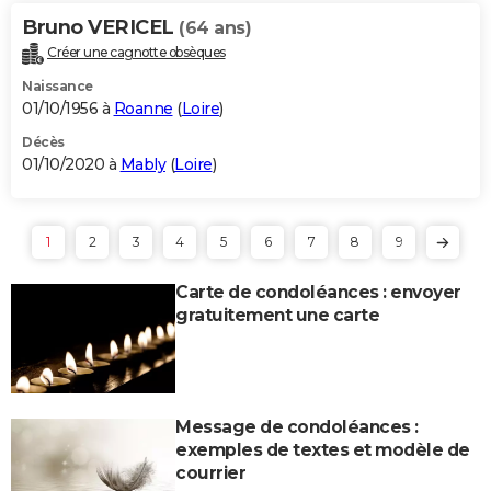
Bruno VERICEL
(64 ans)
Créer une cagnotte obsèques
Naissance
01/10/1956 à
Roanne
(
Loire
)
Décès
01/10/2020 à
Mably
(
Loire
)
1
2
3
4
5
6
7
8
9
Carte de condoléances : envoyer
gratuitement une carte
Message de condoléances :
exemples de textes et modèle de
courrier