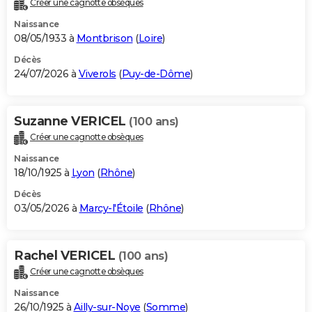
Créer une cagnotte obsèques
City break
Voyage de noces
Climat
Destinations
Voyage nature
Forum
+
PHOTO
Naissance
08/05/1933 à
Montbrison
(
Loire
)
GUIDES D'ACHAT
Décès
24/07/2026 à
Viverols
(
Puy-de-Dôme
)
BONS PLANS
CARTE DE VOEUX
Suzanne VERICEL
(100 ans)
Carte Bonne année
Carte Pâques
Carte de Noël
Carte Saint-Valentin
Carte d'anniversaire
DICTIONNAIRE
Créer une cagnotte obsèques
Biographies
Expressions
Dictionnaire
Citations
Proverbes
PROGRAMME TV
Naissance
18/10/1925 à
Lyon
(
Rhône
)
COPAINS D'AVANT
Décès
03/05/2026 à
Marcy-l'Étoile
(
Rhône
)
Se connecter
Collèges
Universités
Service militaire
S'inscrire
Lycées
Primaires
Entreprises
Avis de recherche
AVIS DE DÉCÈS
FORUM
Rachel VERICEL
(100 ans)
Lifestyle
Sport
Television
Cinema
Bricolage
Culture
Auto
Voyage
Créer une cagnotte obsèques
Naissance
26/10/1925 à
Ailly-sur-Noye
(
Somme
)