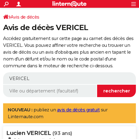
ACTUALITÉS
Connexion
S'inscrire
Avis de décès
Rechercher
Société
Education
Villes
Politique
Faits Divers
Monde
+
SPORT
Avis de décès VERICEL
Football
Cyclisme
Forum
Coupe du monde 2026
Tennis
Rugby
CULTURE
Accédez gratuitement sur cette page au carnet des décès des
TNT
Cinéma
Musique
Programme TV
Streaming
Sorties cinéma
+
VERICEL. Vous pouvez affiner votre recherche ou trouver un
FINANCE
avis de décès ou un avis d'obsèques plus ancien en tapant le
Impôts
Immobilier
Banque
Crédit
Retraite
Epargne
Risques naturels par ville
Assurance
AUTO
nom d'un défunt et/ou le nom ou le code postal d'une
commune dans le moteur de recherche ci-dessous.
Réserver un essai
Berlines
Forum auto
Essais
Citadines
SUV
+
HIGH-TECH
Meilleur smartphone
Ordinateurs
Guide high-tech
Mobiles
Internet
Jeux vidéo
+
BRICOLAGE
Aménagement intérieur
Cuisine
Jardinage
+
Forum
Extérieur
Salle de bains
Rangement
WEEK-END
Escapades
Expositions
Week-end nature
Guides de France
Patrimoine
Musées
+
LIFESTYLE
NOUVEAU :
publiez un
avis de décès gratuit
sur
Linternaute.com
Bien-être
Mode
+
Art de vivre
Loisirs
Modes de vie
SANTE
Lucien VERICEL
Guide de la santé
Médicaments
+
Alimentation
Maladies
Sommeil
(93 ans)
VOYAGE