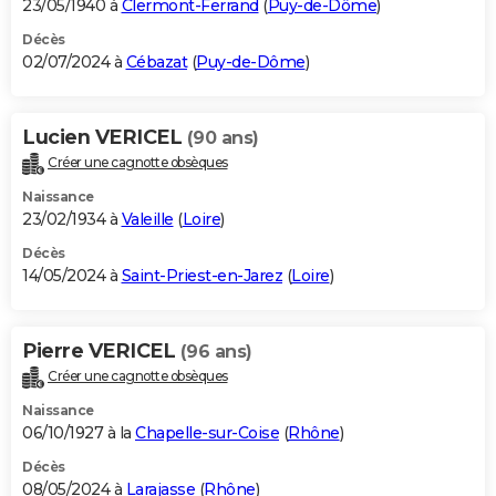
23/05/1940 à
Clermont-Ferrand
(
Puy-de-Dôme
)
Décès
02/07/2024 à
Cébazat
(
Puy-de-Dôme
)
Lucien VERICEL
(90 ans)
Créer une cagnotte obsèques
Naissance
23/02/1934 à
Valeille
(
Loire
)
Décès
14/05/2024 à
Saint-Priest-en-Jarez
(
Loire
)
Pierre VERICEL
(96 ans)
Créer une cagnotte obsèques
Naissance
06/10/1927 à la
Chapelle-sur-Coise
(
Rhône
)
Décès
08/05/2024 à
Larajasse
(
Rhône
)