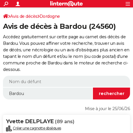
ACTUALITÉS
Connexion
S'inscrire
Avis de décès
Dordogne
Rechercher
Société
Education
Villes
Politique
Faits Divers
Monde
+
SPORT
Avis de décès à Bardou (24560)
Football
Cyclisme
Forum
Coupe du monde 2026
Tennis
Rugby
CULTURE
Accédez gratuitement sur cette page au carnet des décès de
TNT
Cinéma
Musique
Programme TV
Streaming
Sorties cinéma
+
Bardou. Vous pouvez affiner votre recherche, trouver un avis
FINANCE
de décès, une nécrologie ou un avis d'obsèques plus ancien en
Impôts
Immobilier
Banque
Crédit
Retraite
Epargne
Risques naturels par ville
Assurance
AUTO
tapant le nom d'un défunt et/ou le nom (ou code postal) d'une
commune proche de Bardou dans le moteur de recherche ci-
Réserver un essai
Berlines
Forum auto
Essais
Citadines
SUV
+
HIGH-TECH
dessous.
Meilleur smartphone
Ordinateurs
Guide high-tech
Mobiles
Internet
Jeux vidéo
+
BRICOLAGE
Aménagement intérieur
Cuisine
Jardinage
+
Forum
Extérieur
Salle de bains
Rangement
WEEK-END
Escapades
Expositions
Week-end nature
Guides de France
Patrimoine
Musées
+
LIFESTYLE
Mise à jour le 25/06/26
Bien-être
Mode
+
Art de vivre
Loisirs
Modes de vie
SANTE
Yvette DELPLAYE
(89 ans)
Guide de la santé
Médicaments
+
Alimentation
Maladies
Sommeil
VOYAGE
Créer une cagnotte obsèques