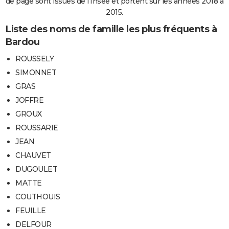
de page sont issues de l'Insee et portent sur les années 2018 à
2015.
Liste des noms de famille les plus fréquents à
Bardou
ROUSSELY
SIMONNET
GRAS
JOFFRE
GROUX
ROUSSARIE
JEAN
CHAUVET
DUGOULET
MATTE
COUTHOUIS
FEUILLE
DELFOUR