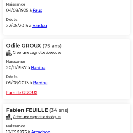
Naissance
City break
Voyage de noces
Climat
Destinations
Voyage nature
Forum
+
PHOTO
04/08/1925 à
Faux
GUIDES D'ACHAT
Décès
22/05/2015 à
Bardou
BONS PLANS
CARTE DE VOEUX
Odile GROUX
(75 ans)
Créer une cagnotte obsèques
Carte Bonne année
Carte Pâques
Carte de Noël
Carte Saint-Valentin
Carte d'anniversaire
DICTIONNAIRE
Naissance
Biographies
Expressions
Dictionnaire
Citations
Proverbes
20/11/1937 à
Bardou
PROGRAMME TV
Décès
COPAINS D'AVANT
05/08/2013 à
Bardou
Se connecter
Collèges
Universités
Service militaire
S'inscrire
Lycées
Primaires
Entreprises
Avis de recherche
AVIS DE DÉCÈS
Famille GROUX
FORUM
Fabien FEUILLE
(34 ans)
Lifestyle
Sport
Television
Cinema
Bricolage
Culture
Auto
Voyage
Créer une cagnotte obsèques
Naissance
12/05/1975 à
Arcachon