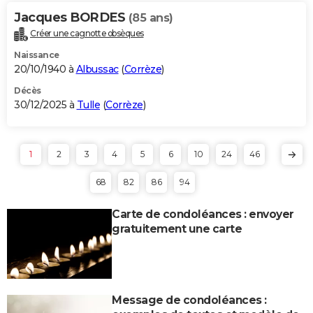
Jacques BORDES
(85 ans)
Créer une cagnotte obsèques
Naissance
20/10/1940 à
Albussac
(
Corrèze
)
Décès
30/12/2025 à
Tulle
(
Corrèze
)
1
2
3
4
5
6
10
24
46
68
82
86
94
Carte de condoléances : envoyer
gratuitement une carte
Message de condoléances :