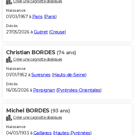
Créer une cagnotte obsèques
City break
Voyage de noces
Climat
Destinations
Voyage nature
Forum
+
PHOTO
Naissance
01/03/1957 à
Paris
(
Paris
)
GUIDES D'ACHAT
Décès
27/05/2026 à
Guéret
(
Creuse
)
BONS PLANS
CARTE DE VOEUX
Christian BORDES
(74 ans)
Carte Bonne année
Carte Pâques
Carte de Noël
Carte Saint-Valentin
Carte d'anniversaire
DICTIONNAIRE
Créer une cagnotte obsèques
Biographies
Expressions
Dictionnaire
Citations
Proverbes
PROGRAMME TV
Naissance
01/01/1952 à
Suresnes
(
Hauts-de-Seine
)
COPAINS D'AVANT
Décès
16/05/2026 à
Perpignan
(
Pyrénées-Orientales
)
Se connecter
Collèges
Universités
Service militaire
S'inscrire
Lycées
Primaires
Entreprises
Avis de recherche
AVIS DE DÉCÈS
FORUM
Michel BORDES
(93 ans)
Lifestyle
Sport
Television
Cinema
Bricolage
Culture
Auto
Voyage
Créer une cagnotte obsèques
Naissance
04/03/1933 à
Gaillagos
(
Hautes-Pyrénées
)