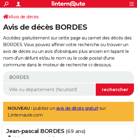
ACTUALITÉS
Connexion
S'inscrire
Avis de décès
Rechercher
Société
Education
Villes
Politique
Faits Divers
Monde
+
SPORT
Avis de décès BORDES
Football
Cyclisme
Forum
Coupe du monde 2026
Tennis
Rugby
CULTURE
Accédez gratuitement sur cette page au carnet des décès des
TNT
Cinéma
Musique
Programme TV
Streaming
Sorties cinéma
+
BORDES. Vous pouvez affiner votre recherche ou trouver un
FINANCE
avis de décès ou un avis d'obsèques plus ancien en tapant le
Impôts
Immobilier
Banque
Crédit
Retraite
Epargne
Risques naturels par ville
Assurance
AUTO
nom d'un défunt et/ou le nom ou le code postal d'une
commune dans le moteur de recherche ci-dessous.
Réserver un essai
Berlines
Forum auto
Essais
Citadines
SUV
+
HIGH-TECH
Meilleur smartphone
Ordinateurs
Guide high-tech
Mobiles
Internet
Jeux vidéo
+
BRICOLAGE
Aménagement intérieur
Cuisine
Jardinage
+
Forum
Extérieur
Salle de bains
Rangement
WEEK-END
Escapades
Expositions
Week-end nature
Guides de France
Patrimoine
Musées
+
LIFESTYLE
NOUVEAU :
publiez un
avis de décès gratuit
sur
Linternaute.com
Bien-être
Mode
+
Art de vivre
Loisirs
Modes de vie
SANTE
Jean-pascal BORDES
Guide de la santé
Médicaments
+
Alimentation
Maladies
Sommeil
(69 ans)
VOYAGE