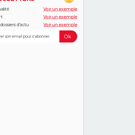
alité
Voir un exemple
rt
Voir un exemple
dossiers d'actu
Voir un exemple