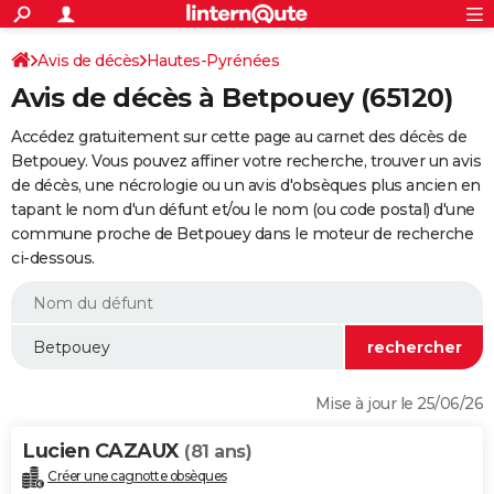
ACTUALITÉS
Connexion
S'inscrire
Avis de décès
Hautes-Pyrénées
Rechercher
Société
Education
Villes
Politique
Faits Divers
Monde
+
SPORT
Avis de décès à Betpouey (65120)
Football
Cyclisme
Forum
Coupe du monde 2026
Tennis
Rugby
CULTURE
Accédez gratuitement sur cette page au carnet des décès de
TNT
Cinéma
Musique
Programme TV
Streaming
Sorties cinéma
+
Betpouey. Vous pouvez affiner votre recherche, trouver un avis
FINANCE
de décès, une nécrologie ou un avis d'obsèques plus ancien en
Impôts
Immobilier
Banque
Crédit
Retraite
Epargne
Risques naturels par ville
Assurance
AUTO
tapant le nom d'un défunt et/ou le nom (ou code postal) d'une
commune proche de Betpouey dans le moteur de recherche
Réserver un essai
Berlines
Forum auto
Essais
Citadines
SUV
+
HIGH-TECH
ci-dessous.
Meilleur smartphone
Ordinateurs
Guide high-tech
Mobiles
Internet
Jeux vidéo
+
BRICOLAGE
Aménagement intérieur
Cuisine
Jardinage
+
Forum
Extérieur
Salle de bains
Rangement
WEEK-END
Escapades
Expositions
Week-end nature
Guides de France
Patrimoine
Musées
+
LIFESTYLE
Mise à jour le 25/06/26
Bien-être
Mode
+
Art de vivre
Loisirs
Modes de vie
SANTE
Lucien CAZAUX
(81 ans)
Guide de la santé
Médicaments
+
Alimentation
Maladies
Sommeil
VOYAGE
Créer une cagnotte obsèques