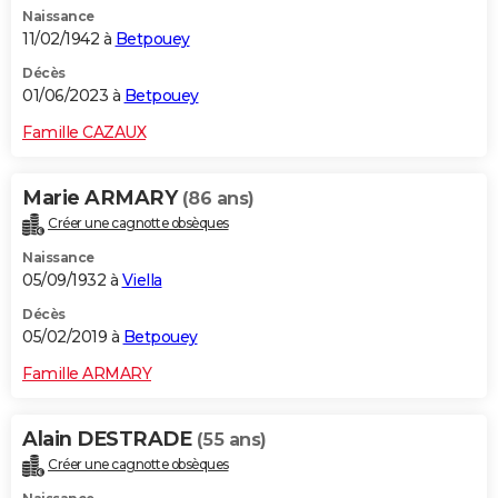
Naissance
City break
Voyage de noces
Climat
Destinations
Voyage nature
Forum
+
PHOTO
11/02/1942 à
Betpouey
GUIDES D'ACHAT
Décès
01/06/2023 à
Betpouey
BONS PLANS
Famille CAZAUX
CARTE DE VOEUX
Marie ARMARY
(86 ans)
Carte Bonne année
Carte Pâques
Carte de Noël
Carte Saint-Valentin
Carte d'anniversaire
DICTIONNAIRE
Créer une cagnotte obsèques
Biographies
Expressions
Dictionnaire
Citations
Proverbes
PROGRAMME TV
Naissance
05/09/1932 à
Viella
COPAINS D'AVANT
Décès
05/02/2019 à
Betpouey
Se connecter
Collèges
Universités
Service militaire
S'inscrire
Lycées
Primaires
Entreprises
Avis de recherche
AVIS DE DÉCÈS
Famille ARMARY
FORUM
Lifestyle
Sport
Television
Cinema
Bricolage
Culture
Auto
Voyage
Alain DESTRADE
(55 ans)
Créer une cagnotte obsèques