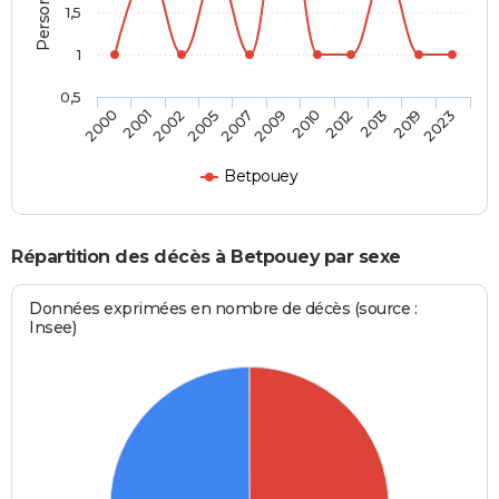
1,5
1
0,5
2001
2009
2019
2002
2010
2023
2005
2012
2000
2007
2013
Betpouey
Répartition des décès à Betpouey par sexe
Données exprimées en nombre de décès (source :
Insee)