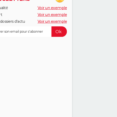
alité
Voir un exemple
rt
Voir un exemple
dossiers d'actu
Voir un exemple