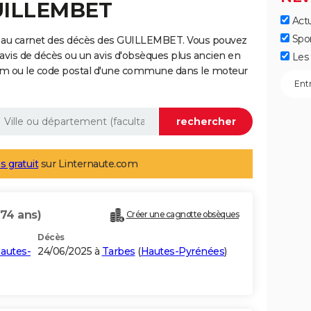
GUILLEMBET
Actu
Spo
e au carnet des décès des GUILLEMBET. Vous pouvez
 avis de décès ou un avis d'obsèques plus ancien en
Les 
nom ou le code postal d'une commune dans le moteur
s gratuit
sur Linternaute.com
(74 ans)
Créer une cagnotte obsèques
Décès
autes-
24/06/2025 à
Tarbes
(
Hautes-Pyrénées
)