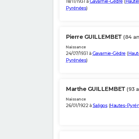
18/11/1931 à
Gavarnie-Gèdre
(
Haute
Pyrénées
)
Pierre GUILLEMBET
(84 an
Naissance
24/07/1931 à
Gavarnie-Gèdre
(
Haut
Pyrénées
)
Marthe GUILLEMBET
(93 a
Naissance
26/01/1922 à
Saligos
(
Hautes-Pyré