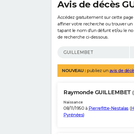
Avis de décès 
Accédez gratuitement sur cette pag
affiner votre recherche ou trouver un
tapant le nom d'un défunt et/ou le 
de recherche ci-dessous.
NOUVEAU :
publiez un
avis de décè
Raymonde GUILLEMBET
Naissance
08/11/1950 à
Pierrefitte-Nestalas
(
H
Pyrénées
)