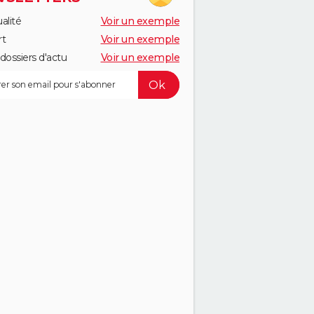
alité
Voir un exemple
rt
Voir un exemple
dossiers d'actu
Voir un exemple