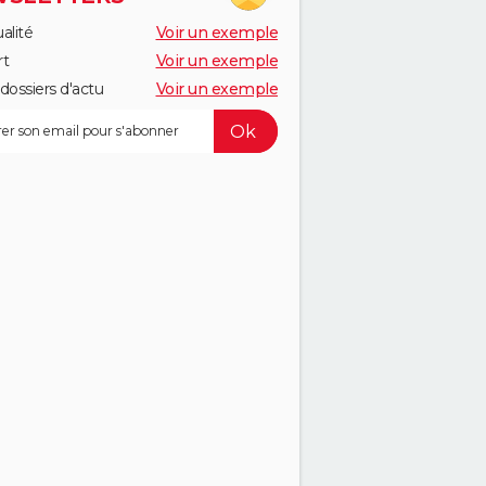
alité
Voir un exemple
rt
Voir un exemple
dossiers d'actu
Voir un exemple