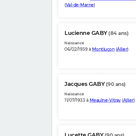
(
Val-de-Marne
)
Lucienne GABY
(84 ans)
Naissance
06/02/1939 à
Montluçon
(
Allier
)
Jacques GABY
(90 ans)
Naissance
11/07/1933 à
Meaulne-Vitray
(
Allier
)
Lucette GABY
(90 ans)